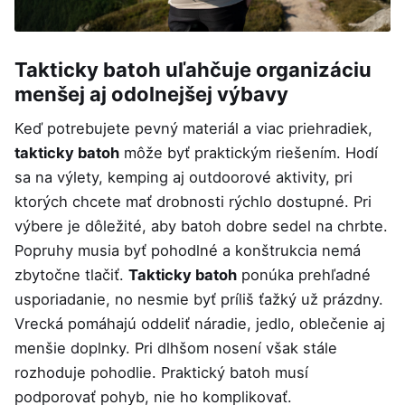
Takticky batoh uľahčuje organizáciu
menšej aj odolnejšej výbavy
Keď potrebujete pevný materiál a viac priehradiek,
takticky batoh
môže byť praktickým riešením. Hodí
sa na výlety, kemping aj outdoorové aktivity, pri
ktorých chcete mať drobnosti rýchlo dostupné. Pri
výbere je dôležité, aby batoh dobre sedel na chrbte.
Popruhy musia byť pohodlné a konštrukcia nemá
zbytočne tlačiť.
Takticky batoh
ponúka prehľadné
usporiadanie, no nesmie byť príliš ťažký už prázdny.
Vrecká pomáhajú oddeliť náradie, jedlo, oblečenie aj
menšie doplnky. Pri dlhšom nosení však stále
rozhoduje pohodlie. Praktický batoh musí
podporovať pohyb, nie ho komplikovať.