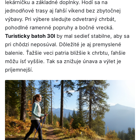
lekárničku a základné doplnky. Hodí sa na
jednodňové trasy aj ľahší víkend bez zbytočnej
výbavy. Pri výbere sledujte odvetraný chrbát,
pohodlné ramenné popruhy a bočné vrecká.
Turisticky batoh 30l
by mal sedieť stabilne, aby sa
pri chôdzi neposúval. Dôležité je aj premyslené
balenie. Ťažšie veci patria bližšie k chrbtu, ľahšie
môžu ísť vyššie. Tak sa znižuje únava a výlet je
príjemnejší.