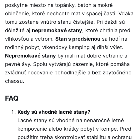
poskytne miesto na topánky, batoh a mokré
oblečenie, ktoré nechcete mať v spacej časti. Vďaka
tomu zostane vnútro stanu čistejšie. Pri daždi sú
dôležité aj
nepremokavé stany
, ktoré chránia pred
vlhkosťou a vetrom.
Stan s predsienou
sa hodí na
rodinný pobyt, víkendový kemping aj dlhší výlet.
Nepremokavé stany
by mali mať dobré vetranie a
pevné švy. Spolu vytvárajú zázemie, ktoré pomáha
zvládnuť nocovanie pohodlnejšie a bez zbytočného
chaosu.
FAQ
Kedy sú vhodné lacné stany?
Lacné stany sú vhodné na nenáročné letné
kempovanie alebo krátky pobyt v kempe. Pred
použitím treba skontrolovať stabilitu a ochranu