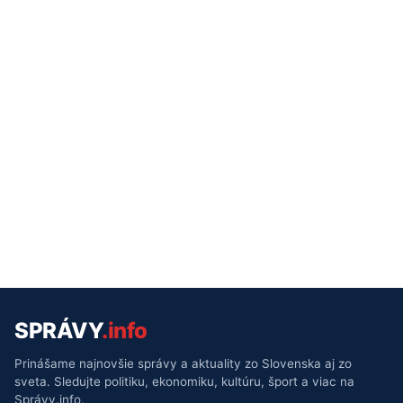
SPRÁVY
.info
Prinášame najnovšie správy a aktuality zo Slovenska aj zo
sveta. Sledujte politiku, ekonomiku, kultúru, šport a viac na
Správy.info.