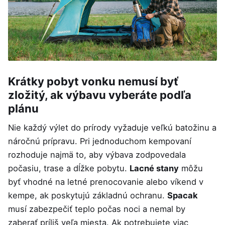
Krátky pobyt vonku nemusí byť
zložitý, ak výbavu vyberáte podľa
plánu
Nie každý výlet do prírody vyžaduje veľkú batožinu a
náročnú prípravu. Pri jednoduchom kempovaní
rozhoduje najmä to, aby výbava zodpovedala
počasiu, trase a dĺžke pobytu.
Lacné stany
môžu
byť vhodné na letné prenocovanie alebo víkend v
kempe, ak poskytujú základnú ochranu.
Spacak
musí zabezpečiť teplo počas noci a nemal by
zaberať príliš veľa miesta. Ak potrebujete viac