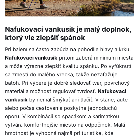
Nafukovaci vankusik je malý doplnok,
ktorý vie zlepšiť spánok
Pri balení sa často zabúda na pohodlie hlavy a krku.
Nafukovaci vankusik
pritom zaberá minimum miesta
a môže výrazne zlepšiť kvalitu spánku. Po vyfúknutí
sa zmestí do malého vrecka, takže nezaťažuje
batoh. Pri výbere je dobré sledovať tvar, povrchový
materiál a možnosť regulovať tvrdosť.
Nafukovaci
vankusik
by nemal šmýkať ani tlačiť. V stane, aute
alebo počas cestovania poskytne jednoduchú
oporu. V kombinácii so spacákom a karimatkou
vytvára komfortnejšie miesto na odpočinok. Malá
hmotnosť je výhodná najmä pri turistike, kde