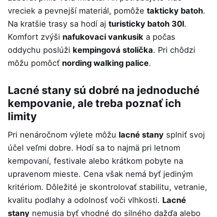
vreciek a pevnejší materiál, pomôže
takticky batoh
.
Na kratšie trasy sa hodí aj
turisticky batoh 30l
.
Komfort zvýši
nafukovaci vankusik
a počas
oddychu poslúži
kempingová stolička
. Pri chôdzi
môžu pomôcť
nording walking palice
.
Lacné stany sú dobré na jednoduché
kempovanie, ale treba poznať ich
limity
Pri nenáročnom výlete môžu
lacné stany
splniť svoj
účel veľmi dobre. Hodí sa to najmä pri letnom
kempovaní, festivale alebo krátkom pobyte na
upravenom mieste. Cena však nemá byť jediným
kritériom. Dôležité je skontrolovať stabilitu, vetranie,
kvalitu podlahy a odolnosť voči vlhkosti.
Lacné
stany
nemusia byť vhodné do silného dažďa alebo