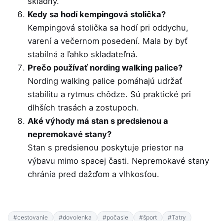
skladný.
Kedy sa hodí kempingová stolička?
Kempingová stolička sa hodí pri oddychu,
varení a večernom posedení. Mala by byť
stabilná a ľahko skladateľná.
Prečo používať nording walking palice?
Nording walking palice pomáhajú udržať
stabilitu a rytmus chôdze. Sú praktické pri
dlhších trasách a zostupoch.
Aké výhody má stan s predsienou a
nepremokavé stany?
Stan s predsienou poskytuje priestor na
výbavu mimo spacej časti. Nepremokavé stany
chránia pred dažďom a vlhkosťou.
#cestovanie
#dovolenka
#počasie
#šport
#Tatry