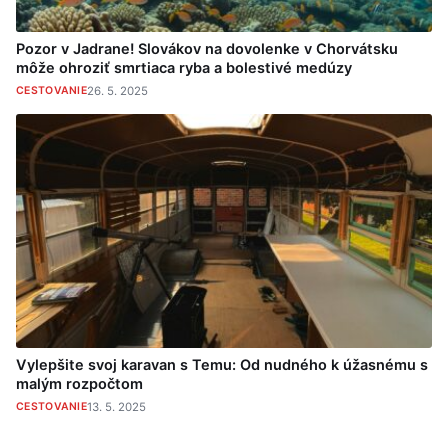
Pozor v Jadrane! Slovákov na dovolenke v Chorvátsku
môže ohroziť smrtiaca ryba a bolestivé medúzy
CESTOVANIE
26. 5. 2025
Vylepšite svoj karavan s Temu: Od nudného k úžasnému s
malým rozpočtom
CESTOVANIE
13. 5. 2025