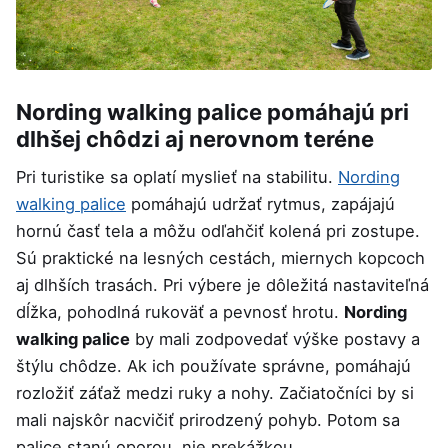
Nording walking palice pomáhajú pri
dlhšej chôdzi aj nerovnom teréne
Pri turistike sa oplatí myslieť na stabilitu.
Nording
walking palice
pomáhajú udržať rytmus, zapájajú
hornú časť tela a môžu odľahčiť kolená pri zostupe.
Sú praktické na lesných cestách, miernych kopcoch
aj dlhších trasách. Pri výbere je dôležitá nastaviteľná
dĺžka, pohodlná rukoväť a pevnosť hrotu.
Nording
walking palice
by mali zodpovedať výške postavy a
štýlu chôdze. Ak ich používate správne, pomáhajú
rozložiť záťaž medzi ruky a nohy. Začiatočníci by si
mali najskôr nacvičiť prirodzený pohyb. Potom sa
palice stanú oporou, nie prekážkou.