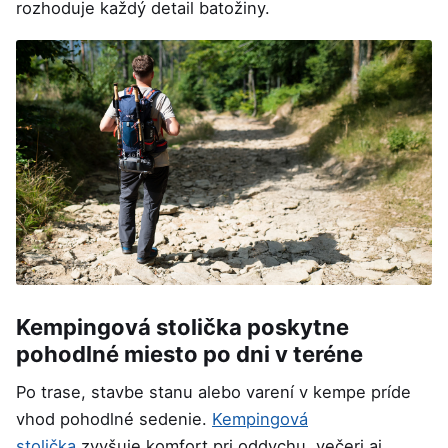
rozhoduje každý detail batožiny.
Kempingová stolička poskytne
pohodlné miesto po dni v teréne
Po trase, stavbe stanu alebo varení v kempe príde
vhod pohodlné sedenie.
Kempingová
stolička
zvyšuje komfort pri oddychu, večeri aj