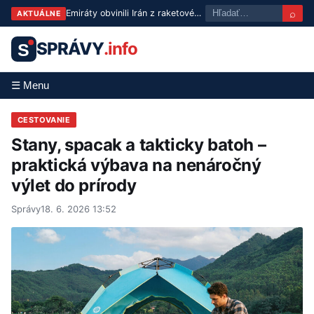
⌕
Emiráty obvinili Irán z raketového útoku na tanker v Hormuzskom prielive
AKTUÁLNE
SPRÁVY
.info
S
☰ Menu
CESTOVANIE
Stany, spacak a takticky batoh –
praktická výbava na nenáročný
výlet do prírody
Správy
18. 6. 2026 13:52