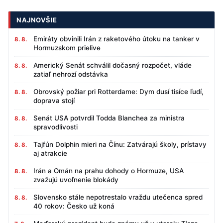
NAJNOVŠIE
Emiráty obvinili Irán z raketového útoku na tanker v
8. 8.
Hormuzskom prielive
Americký Senát schválil dočasný rozpočet, vláde
8. 8.
zatiaľ nehrozí odstávka
Obrovský požiar pri Rotterdame: Dym dusí tisíce ľudí,
8. 8.
doprava stojí
Senát USA potvrdil Todda Blanchea za ministra
8. 8.
spravodlivosti
Tajfún Dolphin mieri na Čínu: Zatvárajú školy, prístavy
8. 8.
aj atrakcie
Irán a Omán na prahu dohody o Hormuze, USA
8. 8.
zvažujú uvoľnenie blokády
Slovensko stále nepotrestalo vraždu utečenca spred
8. 8.
40 rokov: Česko už koná