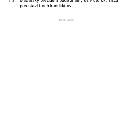
Maďarský prezident bude známy už v utorok: Tisza
7. 8.
predstaví troch kandidátov
REKLAMA