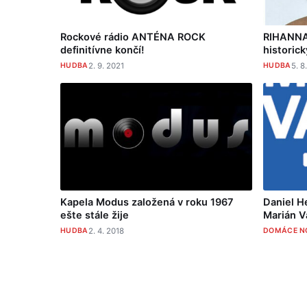
Rockové rádio ANTÉNA ROCK
RIHANNA j
definitívne končí!
historic
HUDBA
2. 9. 2021
HUDBA
5. 8
Kapela Modus založená v roku 1967
Daniel H
ešte stále žije
Marián V
HUDBA
2. 4. 2018
DOMÁCE N