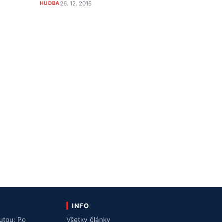
HUDBA
26. 12. 2016
INFO
utou: Po
Všetky články