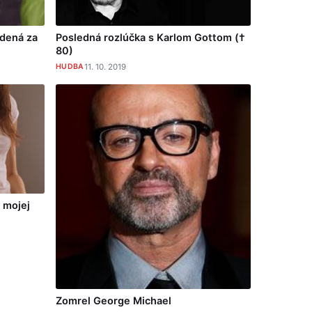
dená za
Posledná rozlúčka s Karlom Gottom (†
80)
HUDBA
11. 10. 2019
 mojej
Zomrel George Michael