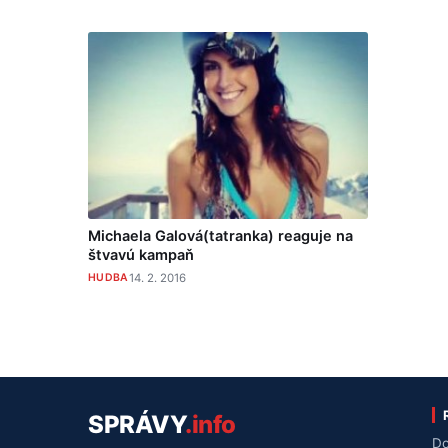
Michaela Galová(tatranka) reaguje na
štvavú kampaň
HUDBA
14. 2. 2016
SPRÁVY
.info
Do