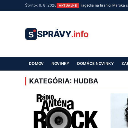
Štvrtok 6. 8. 2026
Tragédia na hranici Maroka 
AKTUÁLNE
SPRÁVY
.info
S
DOMOV
NOVINKY
DOMÁCE NOVINKY
ZA
KATEGÓRIA:
HUDBA