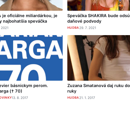
e oficiálne miliardárkou, je
Speváčka SHAKIRA bude odsú
ky najbohatšia speváčka
daňové podvody
. 2021
HUDBA
29. 7. 2021
evier básnickym perom.
Zuzana Smatanová daj ruku do
arga († 70)
ruky
OVINKY
13. 8. 2017
HUDBA
21. 1. 2017