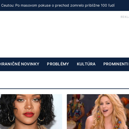
s Ceutou: Po masovom pokuse o prechod zomrelo približne 100 ľudí
REKL
HRANIČNÉ NOVINKY
PROBLÉMY
KULTÚRA
PROMINENTI