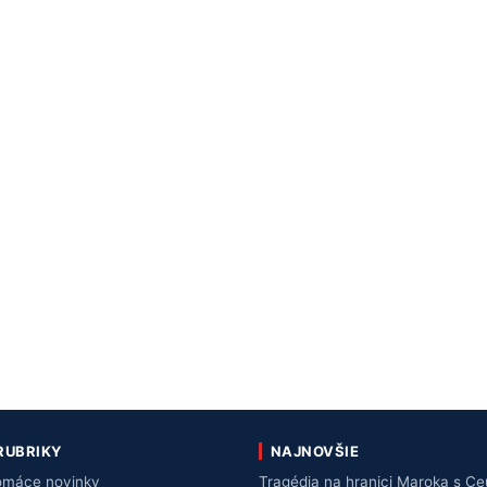
RUBRIKY
NAJNOVŠIE
máce novinky
Tragédia na hranici Maroka s Ce