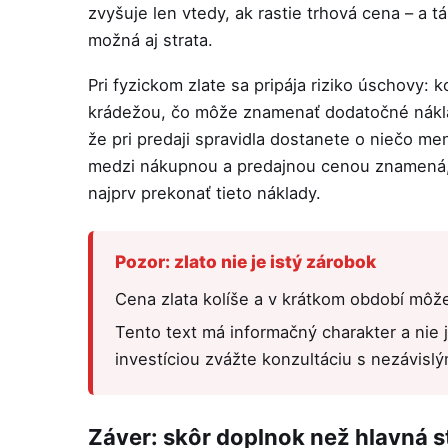
zvyšuje len vtedy, ak rastie trhová cena – a 
možná aj strata.
Pri fyzickom zlate sa pripája riziko úschovy: 
krádežou, čo môže znamenať dodatočné náklady
že pri predaji spravidla dostanete o niečo men
medzi nákupnou a predajnou cenou znamená, 
najprv prekonať tieto náklady.
Pozor: zlato nie je istý zárobok
Cena zlata kolíše a v krátkom období môže
Tento text má informačný charakter a nie
investíciou zvážte konzultáciu s nezávisl
Záver: skôr doplnok než hlavná 