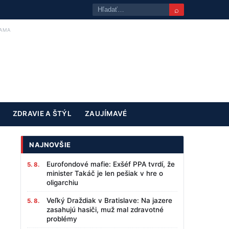
⌕
AMA
ZDRAVIE A ŠTÝL
ZAUJÍMAVÉ
NAJNOVŠIE
Eurofondové mafie: Exšéf PPA tvrdí, že
5. 8.
minister Takáč je len pešiak v hre o
oligarchiu
Veľký Draždiak v Bratislave: Na jazere
5. 8.
zasahujú hasiči, muž mal zdravotné
problémy