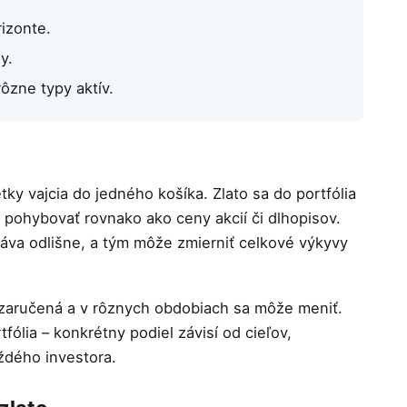
izonte.
y.
rôzne typy aktív.
tky vajcia do jedného košíka. Zlato sa do portfólia
 pohybovať rovnako ako ceny akcií či dlhopisov.
ráva odlišne, a tým môže zmierniť celkové výkyvy
je zaručená a v rôznych obdobiach sa môže meniť.
fólia – konkrétny podiel závisí od cieľov,
ždého investora.