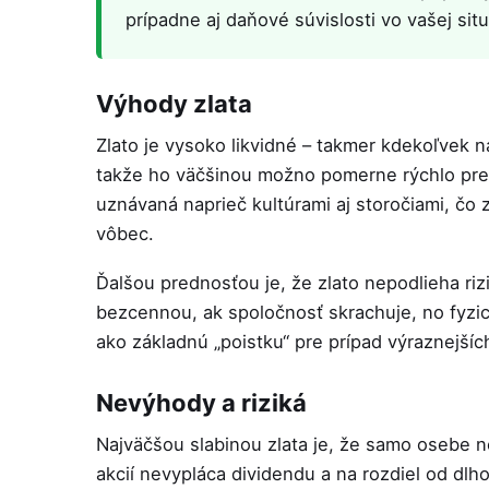
prípadne aj daňové súvislosti vo vašej situ
Výhody zlata
Zlato je vysoko likvidné – takmer kdekoľvek n
takže ho väčšinou možno pomerne rýchlo prem
uznávaná naprieč kultúrami aj storočiami, čo 
vôbec.
Ďalšou prednosťou je, že zlato nepodlieha riz
bezcennou, ak spoločnosť skrachuje, no fyzi
ako základnú „poistku“ pre prípad výraznejší
Nevýhody a riziká
Najväčšou slabinou zlata je, že samo osebe n
akcií nevypláca dividendu a na rozdiel od dlh