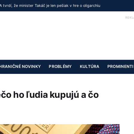
tvrdí, že minister Takáč je len pešiak v hre o oligarchiu
REKL
HRANIČNÉ NOVINKY
PROBLÉMY
KULTÚRA
PROMINENTI
ečo ho ľudia kupujú a čo