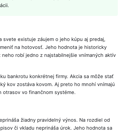
ácii.
a svete existuje záujem o jeho kúpu aj predaj,
eniť na hotovosť. Jeho hodnota je historicky
z neho robí jedno z najstabilnejšie vnímaných aktív
iku bankrotu konkrétnej firmy. Akcia sa môže stať
cký kov zostáva kovom. Aj preto ho mnohí vnímajú
ch otrasov vo finančnom systéme.
eprináša žiadny pravidelný výnos. Na rozdiel od
opisov či vkladu neprináša úrok. Jeho hodnota sa