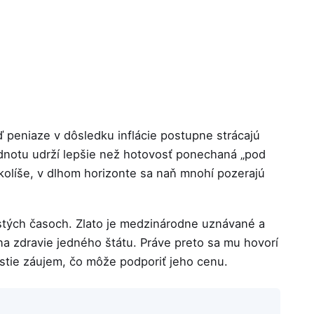
peniaze v dôsledku inflácie postupne strácajú
odnotu udrží lepšie než hotovosť ponechaná „pod
kolíše, v dlhom horizonte sa naň mnohí pozerajú
stých časoch. Zlato je medzinárodne uznávané a
 na zdravie jedného štátu. Práve preto sa mu hovorí
astie záujem, čo môže podporiť jeho cenu.