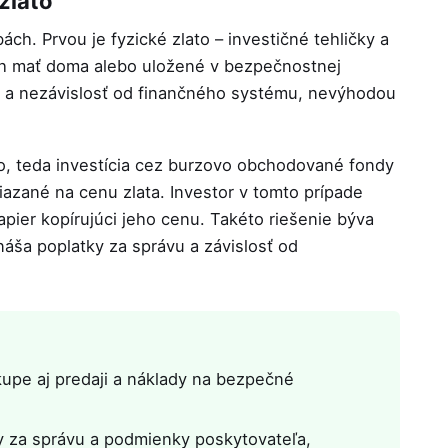
zlato
ch. Prvou je fyzické zlato – investičné tehličky a
ich mať doma alebo uložené v bezpečnostnej
ť a nezávislosť od finančného systému, nevýhodou
o, teda investícia cez burzovo obchodované fondy
iazané na cenu zlata. Investor v tomto prípade
apier kopírujúci jeho cenu. Takéto riešenie býva
náša poplatky za správu a závislosť od
nákupe aj predaji a náklady na bezpečné
ky za správu a podmienky poskytovateľa,