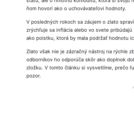
štátu, ale o hmotnú komoditu, ktorá si svoju 
ňom hovorí ako o uchovávateľovi hodnoty.
V posledných rokoch sa záujem o zlato spravi
zrýchľuje sa inflácia alebo vo svete pribúdajú
ako poistku, ktorá by mala podržať hodnotu ich
Zlato však nie je zázračný nástroj na rýchle 
odborníkov ho odporúča skôr ako doplnok dob
zložku. V tomto článku si vysvetlíme, prečo ľu
pozor.