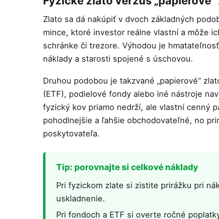
Fyzické zlato verzus „papierové“ 
Zlato sa dá nakúpiť v dvoch základných podobá
mince, ktoré investor reálne vlastní a môže 
schránke či trezore. Výhodou je hmatateľnos
náklady a starosti spojené s úschovou.
Druhou podobou je takzvané „papierové“ zlat
(ETF), podielové fondy alebo iné nástroje nav
fyzický kov priamo nedrží, ale vlastní cenný p
pohodlnejšie a ľahšie obchodovateľné, no pri
poskytovateľa.
Tip: porovnajte si celkové náklady
Pri fyzickom zlate si zistite prirážku pri 
uskladnenie.
Pri fondoch a ETF si overte ročné poplat