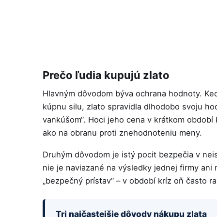
Prečo ľudia kupujú zlato
Hlavným dôvodom býva ochrana hodnoty. Keď 
kúpnu silu, zlato spravidla dlhodobo svoju h
vankúšom“. Hoci jeho cena v krátkom období 
ako na obranu proti znehodnoteniu meny.
Druhým dôvodom je istý pocit bezpečia v nei
nie je naviazané na výsledky jednej firmy ani
„bezpečný prístav“ – v období kríz oň často r
Tri najčastejšie dôvody nákupu zlata