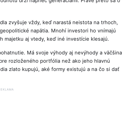
hodnotu drží naprieč generáciami. Práve preto sa o
dla zvyšuje vždy, keď narastá neistota na trhoch,
 geopolitické napätia. Mnohí investori ho vnímajú
 majetku aj vtedy, keď iné investície klesajú.
zbohatnutie. Má svoje výhody aj nevýhody a väčšina
re rozloženého portfólia než ako jeho hlavnú
dia zlato kupujú, aké formy existujú a na čo si dať
REKLAMA