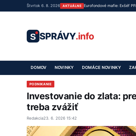
Štvrtok 6. 8. 2026
Eurofondové mafie: Exšéf PPA 
AKTUÁLNE
SPRÁVY
.info
S
DOMOV
NOVINKY
DOMÁCE NOVINKY
ZA
PODNIKANIE
Investovanie do zlata: pr
treba zvážiť
Redakcia
23. 6. 2026 15:42