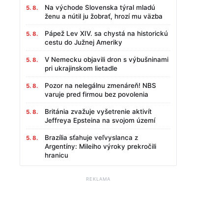
Na východe Slovenska týral mladú
5. 8.
ženu a nútil ju žobrať, hrozí mu väzba
Pápež Lev XIV. sa chystá na historickú
5. 8.
cestu do Južnej Ameriky
V Nemecku objavili dron s výbušninami
5. 8.
pri ukrajinskom lietadle
Pozor na nelegálnu zmenáreň! NBS
5. 8.
varuje pred firmou bez povolenia
Británia zvažuje vyšetrenie aktivít
5. 8.
Jeffreya Epsteina na svojom území
Brazília sťahuje veľvyslanca z
5. 8.
Argentíny: Mileiho výroky prekročili
hranicu
REKLAMA