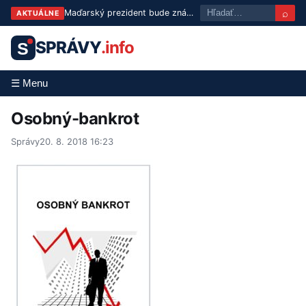
⌕
Maďarský prezident bude známy už v utorok: Tisza predstaví troch kandidátov
AKTUÁLNE
SPRÁVY
.info
S
☰ Menu
Osobný-bankrot
Správy
20. 8. 2018 16:23