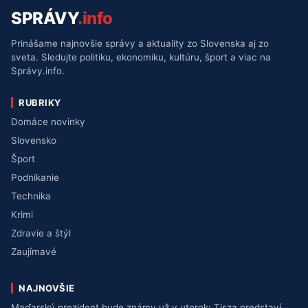
SPRÁVY
.info
Prinášame najnovšie správy a aktuality zo Slovenska aj zo
sveta. Sledujte politiku, ekonomiku, kultúru, šport a viac na
Správy.info.
RUBRIKY
Domáce novinky
Slovensko
Šport
Podnikanie
Technika
Krimi
Zdravie a štýl
Zaujímavé
NAJNOVŠIE
Maďarský prezident bude známy už v utorok: Tisza predstaví