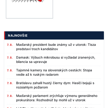
NAJNOVŠIE
Maďarský prezident bude známy už v utorok: Tisza
7. 8.
predstaví troch kandidátov
Damask: Výbuch mikrobusu si vyžiadal zranených,
7. 8.
bilancia sa upravuje
Tajomné kamery na slovenských cestách: Stopa
7. 8.
vedie až k ruským radarom
Bratislavu zahalil hustý čierny dym: Hasiči bojujú s
7. 8.
rozsiahlym požiarom
Maďarský parlament zrýchľuje výmenu generálneho
7. 8.
prokurátora: Rozhodnúť by mohli už v utorok