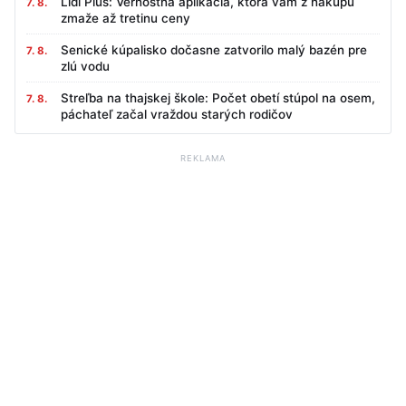
Lidl Plus: Vernostná aplikácia, ktorá vám z nákupu
7. 8.
zmaže až tretinu ceny
Senické kúpalisko dočasne zatvorilo malý bazén pre
7. 8.
zlú vodu
Streľba na thajskej škole: Počet obetí stúpol na osem,
7. 8.
páchateľ začal vraždou starých rodičov
REKLAMA