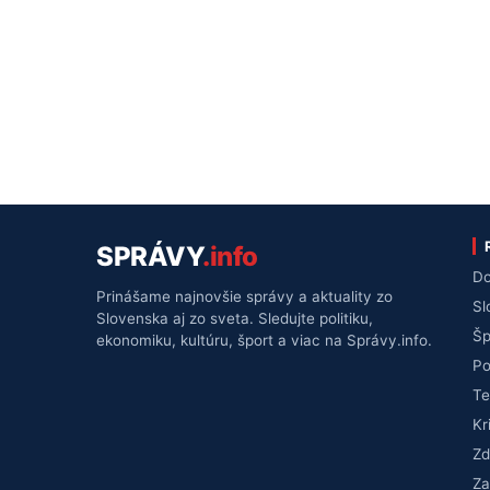
SPRÁVY
.info
Do
Prinášame najnovšie správy a aktuality zo
Sl
Slovenska aj zo sveta. Sledujte politiku,
Šp
ekonomiku, kultúru, šport a viac na Správy.info.
Po
Te
Kr
Zd
Za