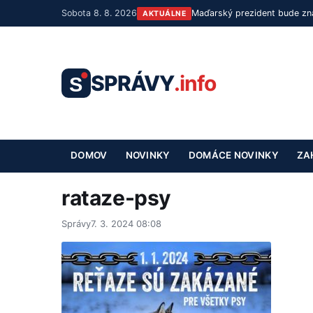
Sobota 8. 8. 2026
Maďarský prezident bude zná
AKTUÁLNE
SPRÁVY
.info
S
DOMOV
NOVINKY
DOMÁCE NOVINKY
ZA
rataze-psy
Správy
7. 3. 2024 08:08