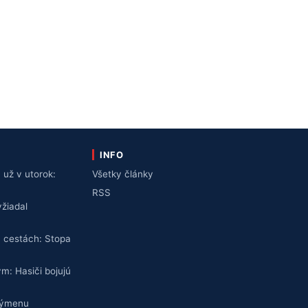
INFO
už v utorok:
Všetky články
v
RSS
žiadal
 cestách: Stopa
ym: Hasiči bojujú
výmenu