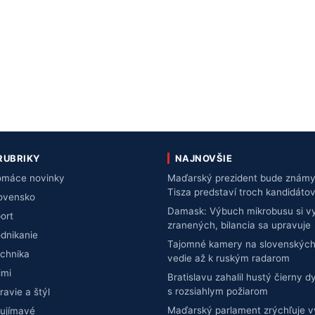
RUBRIKY
NAJNOVŠIE
máce novinky
Maďarský prezident bude známy 
Tisza predstaví troch kandidáto
ovensko
Damask: Výbuch mikrobusu si vy
ort
zranených, bilancia sa upravuje
dnikanie
Tajomné kamery na slovenských
chnika
vedie až k ruským radarom
imi
Bratislavu zahalil hustý čierny d
s rozsiahlym požiarom
ravie a štýl
Maďarský parlament zrýchľuje 
ujímavé