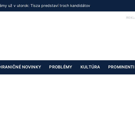
my už v utorok: Tisza predstaví troch kandidátov
REKL
HRANIČNÉ NOVINKY
PROBLÉMY
KULTÚRA
PROMINENTI