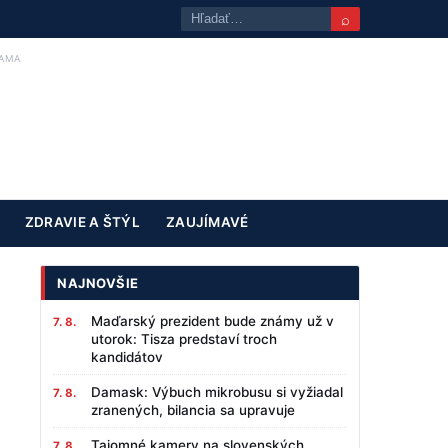
⌕
AMA
ZDRAVIE A ŠTÝL
ZAUJÍMAVÉ
NAJNOVŠIE
Maďarský prezident bude známy už v
7. 8.
utorok: Tisza predstaví troch
kandidátov
Damask: Výbuch mikrobusu si vyžiadal
7. 8.
zranených, bilancia sa upravuje
Tajomné kamery na slovenských
7. 8.