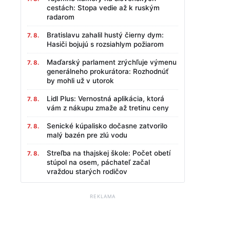
cestách: Stopa vedie až k ruským
radarom
Bratislavu zahalil hustý čierny dym:
7. 8.
Hasiči bojujú s rozsiahlym požiarom
Maďarský parlament zrýchľuje výmenu
7. 8.
generálneho prokurátora: Rozhodnúť
by mohli už v utorok
Lidl Plus: Vernostná aplikácia, ktorá
7. 8.
vám z nákupu zmaže až tretinu ceny
Senické kúpalisko dočasne zatvorilo
7. 8.
malý bazén pre zlú vodu
Streľba na thajskej škole: Počet obetí
7. 8.
stúpol na osem, páchateľ začal
vraždou starých rodičov
REKLAMA