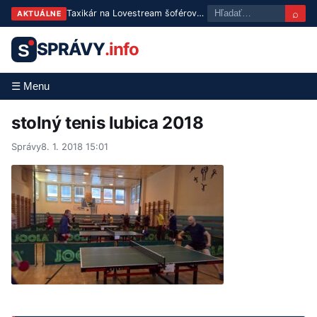
⌕
Taxikár na Lovestream šoféroval zdrogovaný: Po nehode s policajnou motorkou mu hrozí trest
AKTUÁLNE
SPRÁVY
.info
S
☰ Menu
stolný tenis lubica 2018
Správy
8. 1. 2018 15:01