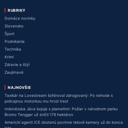
RUBRIKY
Domáce novinky
Slovensko
Šport
Podnikanie
Technika
Krimi
Zdravie a štýl
Zaujímavé
NAJNOVŠIE
Taxikár na Lovestream šoféroval zdrogovaný: Po nehode s
policajnou motorkou mu hrozí trest
Indonézska Jáva bojuje s plameňmi: Požiar v národnom parku
Bromo Tengger už zničil 176 hektárov
Americkí agenti ICE dostanú povinne telové kamery už do konca