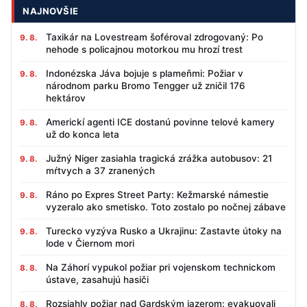
NAJNOVŠIE
Taxikár na Lovestream šoféroval zdrogovaný: Po
9. 8.
nehode s policajnou motorkou mu hrozí trest
Indonézska Jáva bojuje s plameňmi: Požiar v
9. 8.
národnom parku Bromo Tengger už zničil 176
hektárov
Americkí agenti ICE dostanú povinne telové kamery
9. 8.
už do konca leta
Južný Niger zasiahla tragická zrážka autobusov: 21
9. 8.
mŕtvych a 37 zranených
Ráno po Expres Street Party: Kežmarské námestie
9. 8.
vyzeralo ako smetisko. Toto zostalo po nočnej zábave
Turecko vyzýva Rusko a Ukrajinu: Zastavte útoky na
9. 8.
lode v Čiernom mori
Na Záhorí vypukol požiar pri vojenskom technickom
8. 8.
ústave, zasahujú hasiči
Rozsiahly požiar nad Gardským jazerom: evakuovali
8. 8.