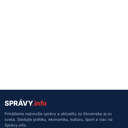
SPRÁVY
.info
Prinášame najnovšie správy a aktuality zo Slovenska aj zo
sveta. Sledujte politiku, ekonomiku, kultúru, šport a viac na
Správy.info.