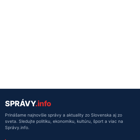
SPRÁVY
.info
Prinášame najnovšie správy a aktuality zo Slovenska aj zo
sveta. Sledujte politiku, ekonomiku, kultúru, šport a viac na
Správy.info.