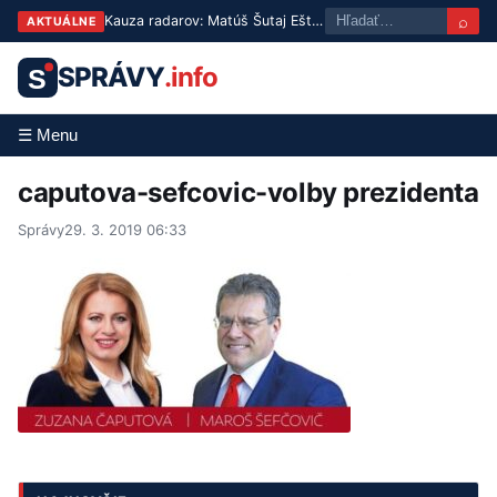
⌕
Kauza radarov: Matúš Šutaj Eštok nariadil ich demontáž po pochybnostiach o pôvode
AKTUÁLNE
SPRÁVY
.info
S
☰ Menu
caputova-sefcovic-volby prezidenta
Správy
29. 3. 2019 06:33