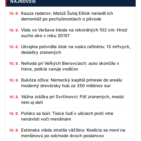
NAJNOVŠIE
Kauza radarov: Matúš Šutaj Eštok nariadil ich
10. 8.
demontáž po pochybnostiach o pôvode
Visla vo Varšave klesla na rekordných 102 cm: Hrozí
10. 8.
sucho ako v roku 2015?
Ukrajina potvrdila útok na ruskú rafinériu: 13 mŕtvych,
10. 8.
desiatky zranených
Nehoda pri Veľkých Bierovciach: auto skončilo v
10. 8.
tráve, polícia varuje vodičov
Bukóza ožíva: Nemecký kapitál prinesie do areálu
10. 8.
moderný drevársky hub za 350 miliónov eur
Vážna zrážka pri Svrčinovci: Päť zranených, medzi
10. 8.
nimi aj deti
Poľsko sa búri: Tisíce ľudí v uliciach proti vlne
10. 8.
nenávisti voči menšinám
Estónska vláda stratila väčšinu: Koalícia sa mení na
10. 8.
menšinovú po odchode dvoch poslancov