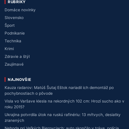
RUBRIKY
Domáce novinky
Slovensko
Šport
Podnikanie
Technika
Krimi
Zdravie a štýl
Zaujímavé
NAJNOVŠIE
Kauza radarov: Matúš Šutaj Eštok nariadil ich demontáž po
pochybnostiach o pôvode
Visla vo Varšave klesla na rekordných 102 cm: Hrozí sucho ako v
roku 2015?
Ukrajina potvrdila útok na ruskú rafinériu: 13 mŕtvych, desiatky
zranených
Nehoda pri Veľkých Bierovciach: auto skončilo v tráve, polícia