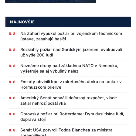
NAJNOVŠIE
Na Záhorí vypukol požiar pri vojenskom technickom
8. 8.
ústave, zasahujú hasiči
Rozsiahly požiar nad Gardským jazerom: evakuovali
8. 8.
už vyše 200 ľudí
Neznáme drony nad základňou NATO v Nemecku,
8. 8.
vyšetruje sa aj výbušný nález
Emiráty obvinili Irán z raketového útoku na tanker v
8. 8.
Hormuzskom prielive
Americký Senát schválil dočasný rozpočet, vláde
8. 8.
zatiaľ nehrozí odstávka
Obrovský požiar pri Rotterdame: Dym dusí tisíce ľudí,
8. 8.
doprava stojí
Senát USA potvrdil Todda Blanchea za ministra
8. 8.
spravodlivosti