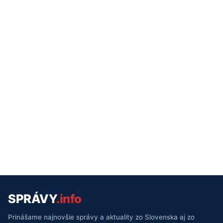
SPRÁVY
.info
Prinášame najnovšie správy a aktuality zo Slovenska aj zo