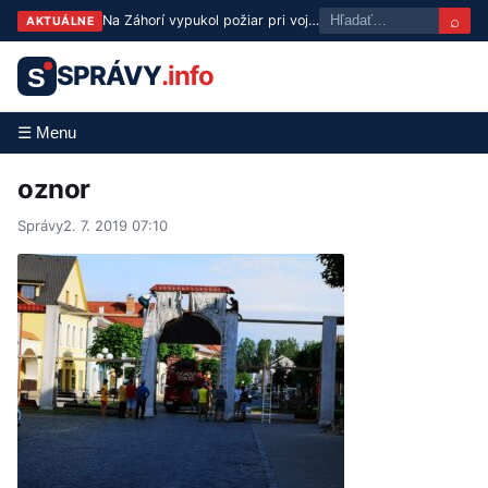
⌕
Na Záhorí vypukol požiar pri vojenskom technickom ústave, zasahujú hasiči
AKTUÁLNE
SPRÁVY
.info
S
☰ Menu
oznor
Správy
2. 7. 2019 07:10