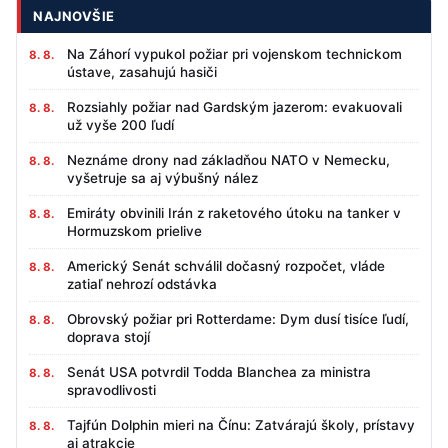
NAJNOVŠIE
Na Záhorí vypukol požiar pri vojenskom technickom
8. 8.
ústave, zasahujú hasiči
Rozsiahly požiar nad Gardským jazerom: evakuovali
8. 8.
už vyše 200 ľudí
Neznáme drony nad základňou NATO v Nemecku,
8. 8.
vyšetruje sa aj výbušný nález
Emiráty obvinili Irán z raketového útoku na tanker v
8. 8.
Hormuzskom prielive
Americký Senát schválil dočasný rozpočet, vláde
8. 8.
zatiaľ nehrozí odstávka
Obrovský požiar pri Rotterdame: Dym dusí tisíce ľudí,
8. 8.
doprava stojí
Senát USA potvrdil Todda Blanchea za ministra
8. 8.
spravodlivosti
Tajfún Dolphin mieri na Čínu: Zatvárajú školy, prístavy
8. 8.
aj atrakcie