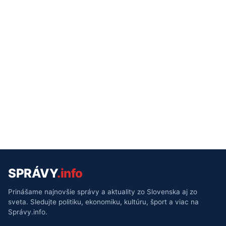
SPRÁVY
.info
Prinášame najnovšie správy a aktuality zo Slovenska aj zo
sveta. Sledujte politiku, ekonomiku, kultúru, šport a viac na
Správy.info.