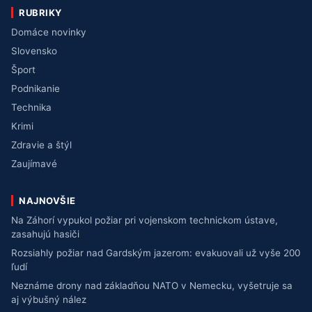
RUBRIKY
Domáce novinky
Slovensko
Šport
Podnikanie
Technika
Krimi
Zdravie a štýl
Zaujímavé
NAJNOVŠIE
Na Záhorí vypukol požiar pri vojenskom technickom ústave,
zasahujú hasiči
Rozsiahly požiar nad Gardským jazerom: evakuovali už vyše 200
ľudí
Neznáme drony nad základňou NATO v Nemecku, vyšetruje sa
aj výbušný nález