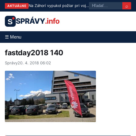
⌕
Na Záhorí vypukol požiar pri vojenskom technickom ústave, zasahujú hasiči
AKTUÁLNE
SPRÁVY
.info
S
☰ Menu
fastday2018 140
Správy
20. 4. 2018 06:02