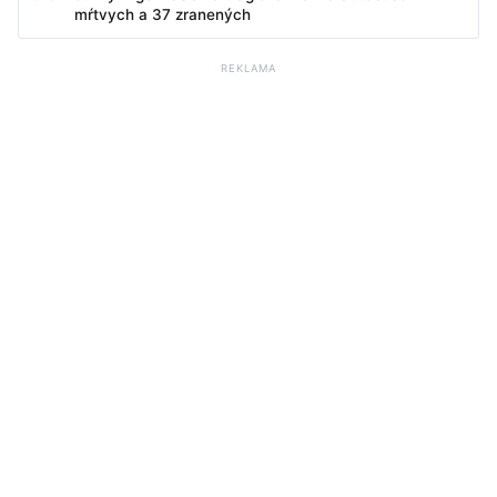
mŕtvych a 37 zranených
REKLAMA