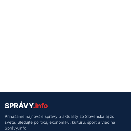
SPRÁVY
.info
Prinášame najnovšie správy a aktuality zo Slovenska aj zo
sveta. Sledujte politiku, ekonomiku, kultúru, šport a viac na
Správy.info.