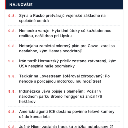
NAJNOVŠIE
Sýria a Rusko pretvárajú vojenské základne na
9. 8.
spoločné centrá
Nemecko varuje: Hybridné útoky sú každodennou
9. 8.
realitou, našli dron pri Lipsku
Netanjahu zamietol mierový plán pre Gazu: Izrael sa
9. 8.
nestiahne, kým Hamas neodzbrojí
Irán tvrdí: Hormuzský prieliv zostane zatvorený, kým
9. 8.
USA nesplnia naše podmienky
Taxikár na Lovestream šoféroval zdrogovaný: Po
9. 8.
nehode s policajnou motorkou mu hrozí trest
Indonézska Jáva bojuje s plameňmi: Požiar v
9. 8.
národnom parku Bromo Tengger už zničil 176
hektárov
Americkí agenti ICE dostanú povinne telové kamery
9. 8.
už do konca leta
Južný Niger zasiahla tragická zrážka autobusov: 21
9. 8.