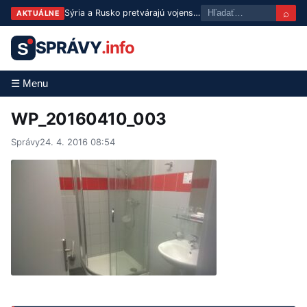
⌕
Sýria a Rusko pretvárajú vojenské základne na spoločné centrá
AKTUÁLNE
SPRÁVY
.info
S
☰ Menu
WP_20160410_003
Správy
24. 4. 2016 08:54