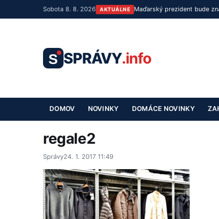
Sobota 8. 8. 2026
Maďarský prezident bude zná
AKTUÁLNE
SPRÁVY
.info
S
DOMOV
NOVINKY
DOMÁCE NOVINKY
ZA
regale2
Správy
24. 1. 2017 11:49