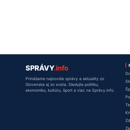
SPRÁVY
.info
Do
Prinášame najnovšie správy a aktuality zo
Sl
Slovenska aj zo sveta. Sledujte politiku,
Šp
ekonomiku, kultúru, šport a viac na Správy.info.
Po
Te
Kr
Zd
Za