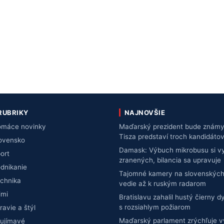
RUBRIKY
NAJNOVŠIE
máce novinky
Maďarský prezident bude známy 
Tisza predstaví troch kandidáto
ovensko
Damask: Výbuch mikrobusu si vy
ort
zranených, bilancia sa upravuje
dnikanie
Tajomné kamery na slovenských
chnika
vedie až k ruským radarom
imi
Bratislavu zahalil hustý čierny d
s rozsiahlym požiarom
ravie a štýl
Maďarský parlament zrýchľuje 
ujímavé