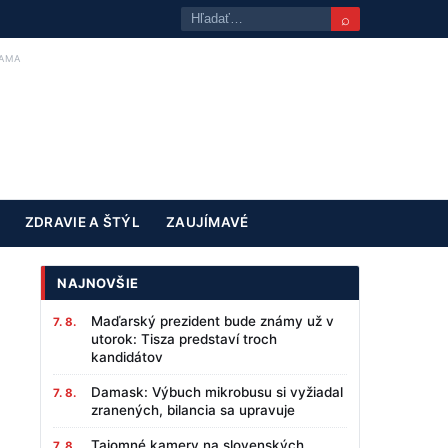
⌕
AMA
ZDRAVIE A ŠTÝL
ZAUJÍMAVÉ
NAJNOVŠIE
Maďarský prezident bude známy už v
7. 8.
utorok: Tisza predstaví troch
kandidátov
Damask: Výbuch mikrobusu si vyžiadal
7. 8.
zranených, bilancia sa upravuje
Tajomné kamery na slovenských
7. 8.