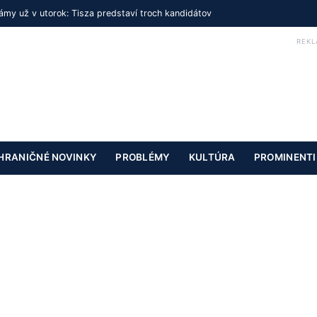
my už v utorok: Tisza predstaví troch kandidátov
REKL
HRANIČNÉ NOVINKY
PROBLÉMY
KULTÚRA
PROMINENTI