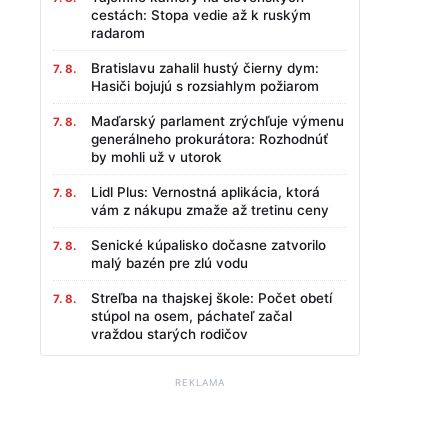
cestách: Stopa vedie až k ruským
radarom
Bratislavu zahalil hustý čierny dym:
7. 8.
Hasiči bojujú s rozsiahlym požiarom
Maďarský parlament zrýchľuje výmenu
7. 8.
generálneho prokurátora: Rozhodnúť
by mohli už v utorok
Lidl Plus: Vernostná aplikácia, ktorá
7. 8.
vám z nákupu zmaže až tretinu ceny
Senické kúpalisko dočasne zatvorilo
7. 8.
malý bazén pre zlú vodu
Streľba na thajskej škole: Počet obetí
7. 8.
stúpol na osem, páchateľ začal
vraždou starých rodičov
REKLAMA