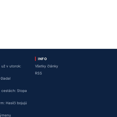
INFO
už v utorok:
Všetky články
v
RSS
žiadal
 cestách: Stopa
ym: Hasiči bojujú
výmenu