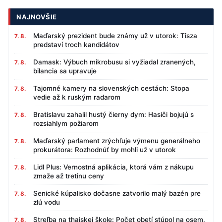
NAJNOVŠIE
Maďarský prezident bude známy už v utorok: Tisza
7. 8.
predstaví troch kandidátov
Damask: Výbuch mikrobusu si vyžiadal zranených,
7. 8.
bilancia sa upravuje
Tajomné kamery na slovenských cestách: Stopa
7. 8.
vedie až k ruským radarom
Bratislavu zahalil hustý čierny dym: Hasiči bojujú s
7. 8.
rozsiahlym požiarom
Maďarský parlament zrýchľuje výmenu generálneho
7. 8.
prokurátora: Rozhodnúť by mohli už v utorok
Lidl Plus: Vernostná aplikácia, ktorá vám z nákupu
7. 8.
zmaže až tretinu ceny
Senické kúpalisko dočasne zatvorilo malý bazén pre
7. 8.
zlú vodu
Streľba na thajskej škole: Počet obetí stúpol na osem,
7. 8.