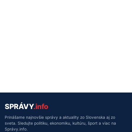
SPRÁVY
.info
Prinášame najnovšie správy a aktuality zo Slovenska aj zo
sveta. Sledujte politiku, ekonomiku, kultúru, šport a viac na
Správy.info.