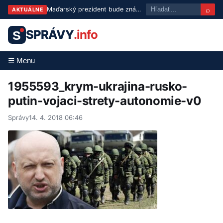
⌕
Maďarský prezident bude známy už v utorok: Tisza predstaví troch kandidátov
AKTUÁLNE
SPRÁVY
.info
S
☰ Menu
1955593_krym-ukrajina-rusko-
putin-vojaci-strety-autonomie-v0
Správy
14. 4. 2018 06:46