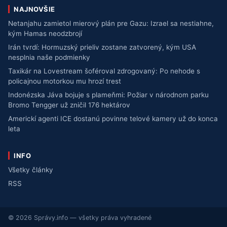
NAJNOVŠIE
Netanjahu zamietol mierový plán pre Gazu: Izrael sa nestiahne,
kým Hamas neodzbrojí
Irán tvrdí: Hormuzský prieliv zostane zatvorený, kým USA
nesplnia naše podmienky
Taxikár na Lovestream šoféroval zdrogovaný: Po nehode s
policajnou motorkou mu hrozí trest
Indonézska Jáva bojuje s plameňmi: Požiar v národnom parku
Bromo Tengger už zničil 176 hektárov
Americkí agenti ICE dostanú povinne telové kamery už do konca
leta
INFO
Všetky články
RSS
© 2026 Správy.info — všetky práva vyhradené