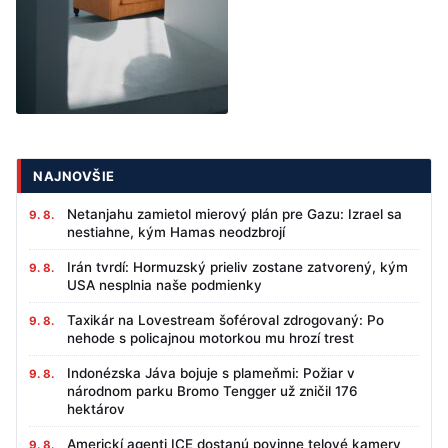
NAJNOVŠIE
Netanjahu zamietol mierový plán pre Gazu: Izrael sa
9. 8.
nestiahne, kým Hamas neodzbrojí
Irán tvrdí: Hormuzský prieliv zostane zatvorený, kým
9. 8.
USA nesplnia naše podmienky
Taxikár na Lovestream šoféroval zdrogovaný: Po
9. 8.
nehode s policajnou motorkou mu hrozí trest
Indonézska Jáva bojuje s plameňmi: Požiar v
9. 8.
národnom parku Bromo Tengger už zničil 176
hektárov
Americkí agenti ICE dostanú povinne telové kamery
9. 8.