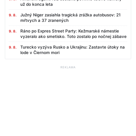
už do konca leta
Južný Niger zasiahla tragická zrážka autobusov: 21
9. 8.
mŕtvych a 37 zranených
Ráno po Expres Street Party: Kežmarské námestie
9. 8.
vyzeralo ako smetisko. Toto zostalo po nočnej zábave
Turecko vyzýva Rusko a Ukrajinu: Zastavte útoky na
9. 8.
lode v Čiernom mori
REKLAMA