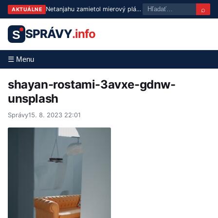
⌕
Netanjahu zamietol mierový plán pre Gazu: Izrael sa nestiahne, kým Hamas neodzbrojí
AKTUÁLNE
SPRÁVY
.info
S
☰ Menu
shayan-rostami-3avxe-gdnw-
unsplash
Správy
15. 8. 2023 22:01