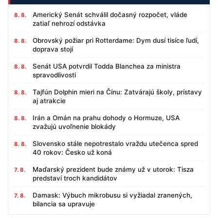
Americký Senát schválil dočasný rozpočet, vláde
8. 8.
zatiaľ nehrozí odstávka
Obrovský požiar pri Rotterdame: Dym dusí tisíce ľudí,
8. 8.
doprava stojí
Senát USA potvrdil Todda Blanchea za ministra
8. 8.
spravodlivosti
Tajfún Dolphin mieri na Čínu: Zatvárajú školy, prístavy
8. 8.
aj atrakcie
Irán a Omán na prahu dohody o Hormuze, USA
8. 8.
zvažujú uvoľnenie blokády
Slovensko stále nepotrestalo vraždu utečenca spred
8. 8.
40 rokov: Česko už koná
Maďarský prezident bude známy už v utorok: Tisza
7. 8.
predstaví troch kandidátov
Damask: Výbuch mikrobusu si vyžiadal zranených,
7. 8.
bilancia sa upravuje