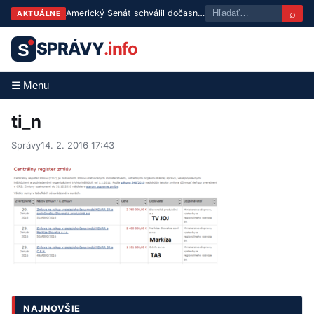
⌕
Americký Senát schválil dočasný rozpočet, vláde zatiaľ nehrozí odstávka
AKTUÁLNE
SPRÁVY
.info
S
☰ Menu
ti_n
Správy
14. 2. 2016 17:43
NAJNOVŠIE