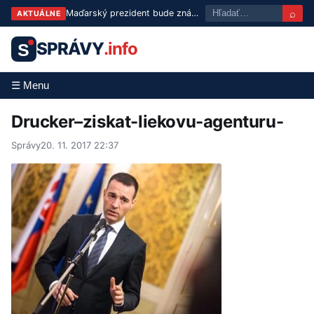
⌕
Maďarský prezident bude známy už v utorok: Tisza predstaví troch kandidátov
AKTUÁLNE
SPRÁVY
.info
S
☰ Menu
Drucker–ziskat-liekovu-agenturu-
Správy
20. 11. 2017 22:37