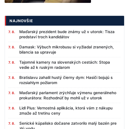
NAJNOVŠIE
Maďarský prezident bude známy už v utorok: Tisza
7. 8.
predstaví troch kandidátov
Damask: Výbuch mikrobusu si vyžiadal zranených,
7. 8.
bilancia sa upravuje
Tajomné kamery na slovenských cestách: Stopa
7. 8.
vedie až k ruským radarom
Bratislavu zahalil hustý čierny dym: Hasiči bojujú s
7. 8.
rozsiahlym požiarom
Maďarský parlament zrýchľuje výmenu generálneho
7. 8.
prokurátora: Rozhodnúť by mohli už v utorok
Lidl Plus: Vernostná aplikácia, ktorá vám z nákupu
7. 8.
zmaže až tretinu ceny
Senické kúpalisko dočasne zatvorilo malý bazén pre
7. 8.
zlú vodu