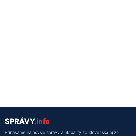
SPRÁVY
.info
Prinášame najnovšie správy a aktuality zo Slovenska aj zo