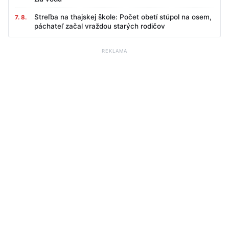
Streľba na thajskej škole: Počet obetí stúpol na osem,
7. 8.
páchateľ začal vraždou starých rodičov
REKLAMA