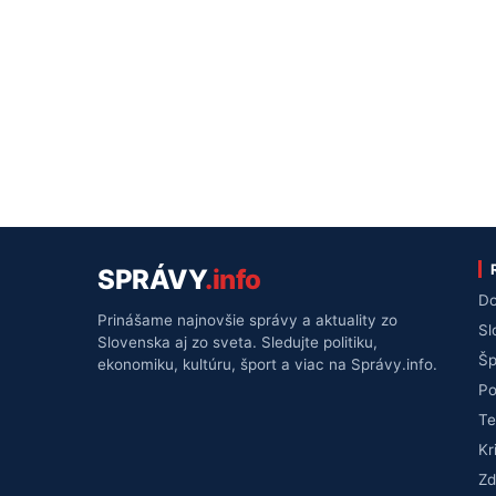
SPRÁVY
.info
Do
Prinášame najnovšie správy a aktuality zo
Sl
Slovenska aj zo sveta. Sledujte politiku,
Šp
ekonomiku, kultúru, šport a viac na Správy.info.
Po
Te
Kr
Zd