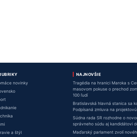
RUBRIKY
NAJNOVŠIE
máce novinky
Tragédia na hranici Maroka s Ce
masovom pokuse o prechod zomre
ovensko
100 ľudí
ort
Bratislavská hlavná stanica sa 
dnikanie
Podpísaná zmluva na projektov
chnika
Súdna rada SR rozhodne o novo
správneho súdu aj kandidátovi 
imi
Maďarský parlament zvolí novéh
ravie a štýl