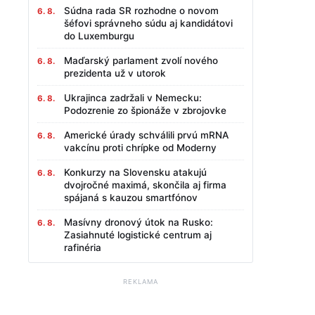
Súdna rada SR rozhodne o novom
6. 8.
šéfovi správneho súdu aj kandidátovi
do Luxemburgu
Maďarský parlament zvolí nového
6. 8.
prezidenta už v utorok
Ukrajinca zadržali v Nemecku:
6. 8.
Podozrenie zo špionáže v zbrojovke
Americké úrady schválili prvú mRNA
6. 8.
vakcínu proti chrípke od Moderny
Konkurzy na Slovensku atakujú
6. 8.
dvojročné maximá, skončila aj firma
spájaná s kauzou smartfónov
Masívny dronový útok na Rusko:
6. 8.
Zasiahnuté logistické centrum aj
rafinéria
REKLAMA