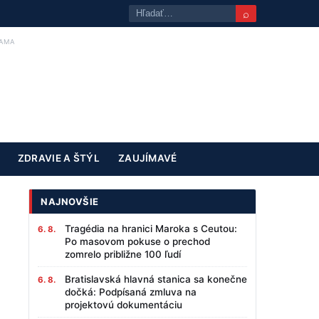
⌕
AMA
ZDRAVIE A ŠTÝL
ZAUJÍMAVÉ
NAJNOVŠIE
Tragédia na hranici Maroka s Ceutou:
6. 8.
Po masovom pokuse o prechod
zomrelo približne 100 ľudí
Bratislavská hlavná stanica sa konečne
6. 8.
dočká: Podpísaná zmluva na
projektovú dokumentáciu