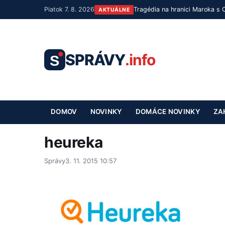
Piatok 7. 8. 2026
Tragédia na hranici Maroka s 
AKTUÁLNE
SPRÁVY
.info
S
DOMOV
NOVINKY
DOMÁCE NOVINKY
ZA
heureka
Správy
3. 11. 2015 10:57