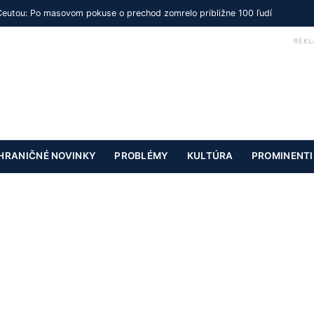
Ceutou: Po masovom pokuse o prechod zomrelo približne 100 ľudí
REKL
HRANIČNÉ NOVINKY
PROBLÉMY
KULTÚRA
PROMINENTI