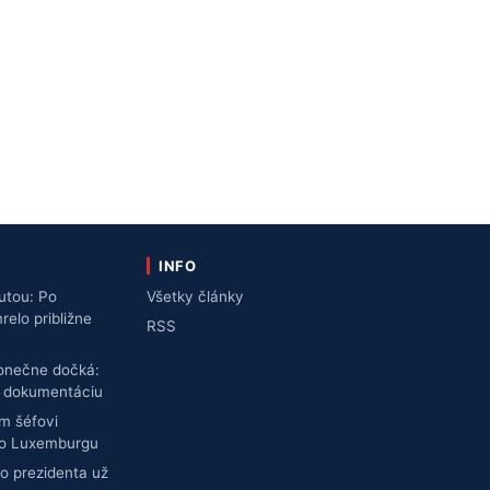
INFO
utou: Po
Všetky články
lo približne
RSS
konečne dočká:
ú dokumentáciu
m šéfovi
do Luxemburgu
o prezidenta už