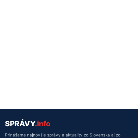
SPRÁVY
.info
Prinášame najnovšie správy a aktuality zo Slovenska aj zo