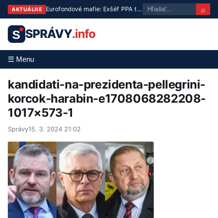
⌕
Eurofondové mafie: Exšéf PPA tvrdí, že minister Takáč je len pešiak v hre o oligarchiu
AKTUÁLNE
SPRÁVY
.info
S
☰ Menu
kandidati-na-prezidenta-pellegrini-
korcok-harabin-e1708068282208-
1017×573-1
Správy
15. 3. 2024 21:02