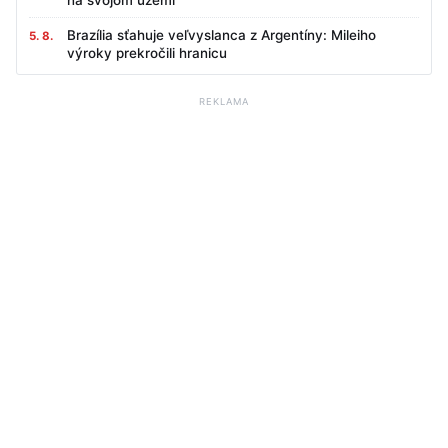
na svojom území
Brazília sťahuje veľvyslanca z Argentíny: Mileiho
5. 8.
výroky prekročili hranicu
REKLAMA