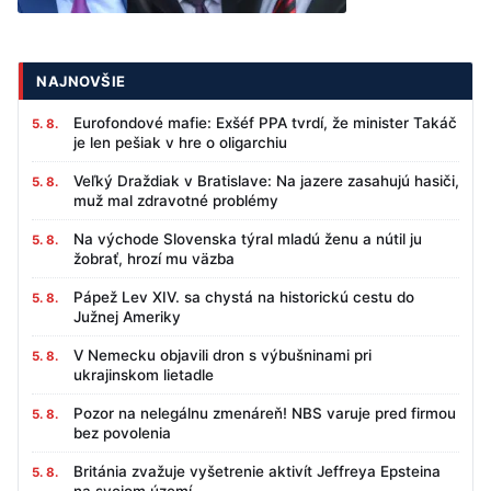
NAJNOVŠIE
Eurofondové mafie: Exšéf PPA tvrdí, že minister Takáč
5. 8.
je len pešiak v hre o oligarchiu
Veľký Draždiak v Bratislave: Na jazere zasahujú hasiči,
5. 8.
muž mal zdravotné problémy
Na východe Slovenska týral mladú ženu a nútil ju
5. 8.
žobrať, hrozí mu väzba
Pápež Lev XIV. sa chystá na historickú cestu do
5. 8.
Južnej Ameriky
V Nemecku objavili dron s výbušninami pri
5. 8.
ukrajinskom lietadle
Pozor na nelegálnu zmenáreň! NBS varuje pred firmou
5. 8.
bez povolenia
Británia zvažuje vyšetrenie aktivít Jeffreya Epsteina
5. 8.