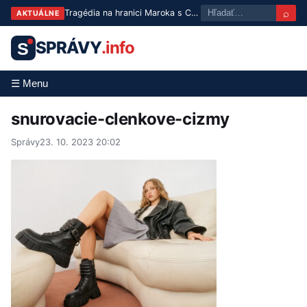
⌕
Tragédia na hranici Maroka s Ceutou: Po masovom pokuse o prechod zomrelo približne 100 ľudí
AKTUÁLNE
SPRÁVY
.info
S
☰ Menu
snurovacie-clenkove-cizmy
Správy
23. 10. 2023 20:02