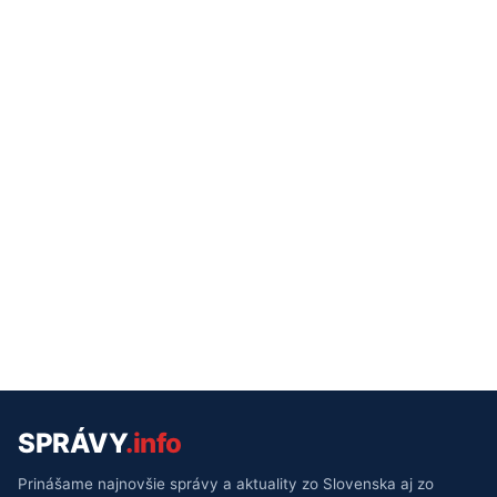
SPRÁVY
.info
Prinášame najnovšie správy a aktuality zo Slovenska aj zo