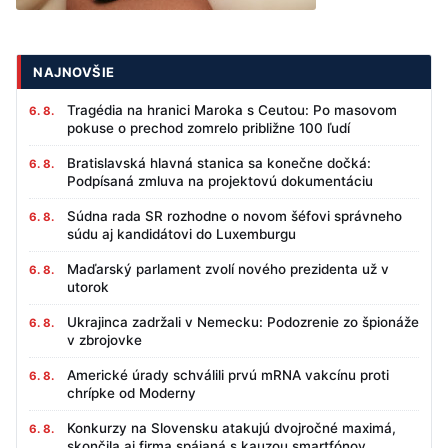
NAJNOVŠIE
Tragédia na hranici Maroka s Ceutou: Po masovom
6. 8.
pokuse o prechod zomrelo približne 100 ľudí
Bratislavská hlavná stanica sa konečne dočká:
6. 8.
Podpísaná zmluva na projektovú dokumentáciu
Súdna rada SR rozhodne o novom šéfovi správneho
6. 8.
súdu aj kandidátovi do Luxemburgu
Maďarský parlament zvolí nového prezidenta už v
6. 8.
utorok
Ukrajinca zadržali v Nemecku: Podozrenie zo špionáže
6. 8.
v zbrojovke
Americké úrady schválili prvú mRNA vakcínu proti
6. 8.
chrípke od Moderny
Konkurzy na Slovensku atakujú dvojročné maximá,
6. 8.
skončila aj firma spájaná s kauzou smartfónov