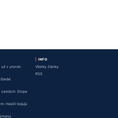
INFO
už v utorok:
Všetky články
v
RSS
žiadal
 cestách: Stopa
ym: Hasiči bojujú
výmenu