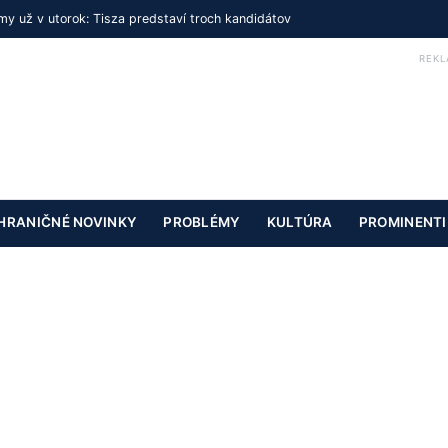
y už v utorok: Tisza predstaví troch kandidátov
REKL
HRANIČNÉ NOVINKY
PROBLÉMY
KULTÚRA
PROMINENTI