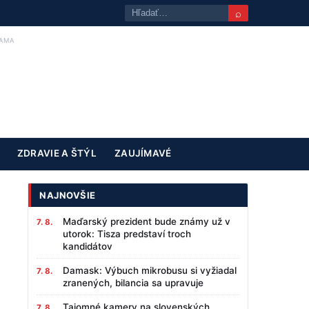
⌕
AMA
ZDRAVIE A ŠTÝL
ZAUJÍMAVÉ
NAJNOVŠIE
Maďarský prezident bude známy už v
7. 8.
utorok: Tisza predstaví troch
kandidátov
Damask: Výbuch mikrobusu si vyžiadal
7. 8.
zranených, bilancia sa upravuje
Tajomné kamery na slovenských
7. 8.