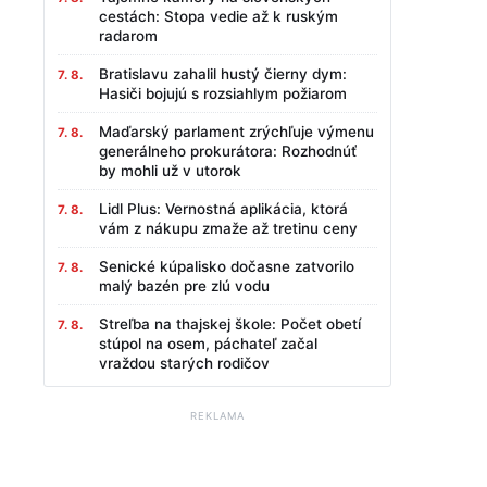
cestách: Stopa vedie až k ruským
radarom
Bratislavu zahalil hustý čierny dym:
7. 8.
Hasiči bojujú s rozsiahlym požiarom
Maďarský parlament zrýchľuje výmenu
7. 8.
generálneho prokurátora: Rozhodnúť
by mohli už v utorok
Lidl Plus: Vernostná aplikácia, ktorá
7. 8.
vám z nákupu zmaže až tretinu ceny
Senické kúpalisko dočasne zatvorilo
7. 8.
malý bazén pre zlú vodu
Streľba na thajskej škole: Počet obetí
7. 8.
stúpol na osem, páchateľ začal
vraždou starých rodičov
REKLAMA