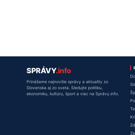
SPRÁVY
.info
Do
Prinášame najnovšie správy a aktuality zo
Sl
Slovenska aj zo sveta. Sledujte politiku,
Šp
ekonomiku, kultúru, šport a viac na Správy.info.
Po
Te
Kr
Zd
Za