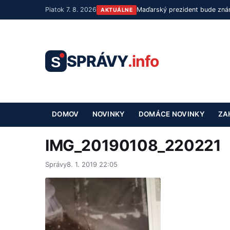
Piatok 7. 8. 2026
Maďarský prezident bude znám
AKTUÁLNE
SPRÁVY
.info
S
DOMOV
NOVINKY
DOMÁCE NOVINKY
ZA
IMG_20190108_220221
Správy
8. 1. 2019 22:05