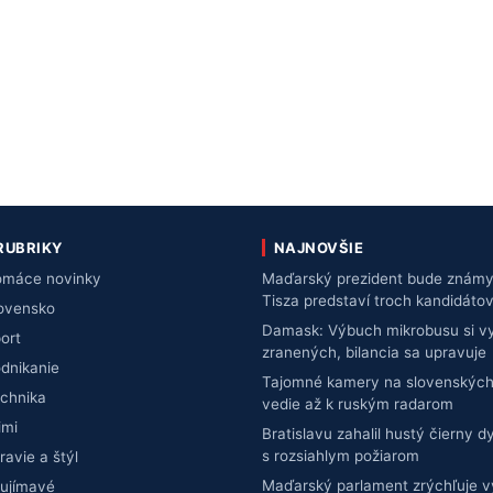
RUBRIKY
NAJNOVŠIE
máce novinky
Maďarský prezident bude známy 
Tisza predstaví troch kandidáto
ovensko
Damask: Výbuch mikrobusu si vy
ort
zranených, bilancia sa upravuje
dnikanie
Tajomné kamery na slovenských
chnika
vedie až k ruským radarom
imi
Bratislavu zahalil hustý čierny d
s rozsiahlym požiarom
ravie a štýl
Maďarský parlament zrýchľuje 
ujímavé