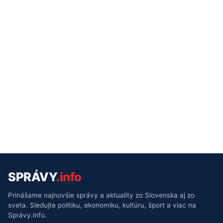
SPRÁVY
.info
Prinášame najnovšie správy a aktuality zo Slovenska aj zo
sveta. Sledujte politiku, ekonomiku, kultúru, šport a viac na
Správy.info.