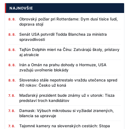
NAJNOVŠIE
Obrovský požiar pri Rotterdame: Dym dusí tisíce ľudí,
8. 8.
doprava stojí
Senát USA potvrdil Todda Blanchea za ministra
8. 8.
spravodlivosti
Tajfún Dolphin mieri na Čínu: Zatvárajú školy, prístavy
8. 8.
aj atrakcie
Irán a Omán na prahu dohody o Hormuze, USA
8. 8.
zvažujú uvoľnenie blokády
Slovensko stále nepotrestalo vraždu utečenca spred
8. 8.
40 rokov: Česko už koná
Maďarský prezident bude známy už v utorok: Tisza
7. 8.
predstaví troch kandidátov
Damask: Výbuch mikrobusu si vyžiadal zranených,
7. 8.
bilancia sa upravuje
Tajomné kamery na slovenských cestách: Stopa
7. 8.