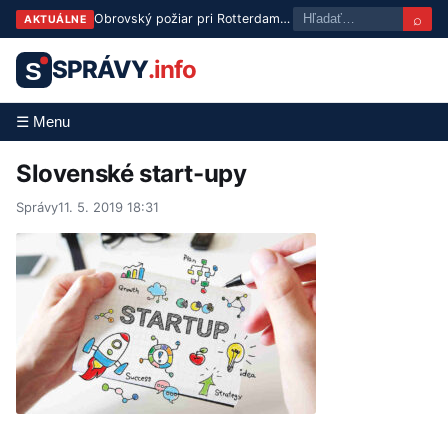
⌕
Obrovský požiar pri Rotterdame: Dym dusí tisíce ľudí, doprava stojí
AKTUÁLNE
SPRÁVY
.info
S
☰ Menu
Slovenské start-upy
Správy
11. 5. 2019 18:31