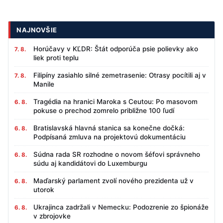
NAJNOVŠIE
Horúčavy v KĽDR: Štát odporúča psie polievky ako
7. 8.
liek proti teplu
Filipíny zasiahlo silné zemetrasenie: Otrasy pocítili aj v
7. 8.
Manile
Tragédia na hranici Maroka s Ceutou: Po masovom
6. 8.
pokuse o prechod zomrelo približne 100 ľudí
Bratislavská hlavná stanica sa konečne dočká:
6. 8.
Podpísaná zmluva na projektovú dokumentáciu
Súdna rada SR rozhodne o novom šéfovi správneho
6. 8.
súdu aj kandidátovi do Luxemburgu
Maďarský parlament zvolí nového prezidenta už v
6. 8.
utorok
Ukrajinca zadržali v Nemecku: Podozrenie zo špionáže
6. 8.
v zbrojovke