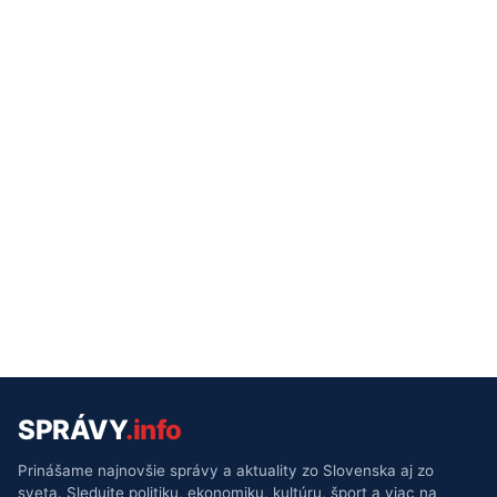
SPRÁVY
.info
Prinášame najnovšie správy a aktuality zo Slovenska aj zo
sveta. Sledujte politiku, ekonomiku, kultúru, šport a viac na