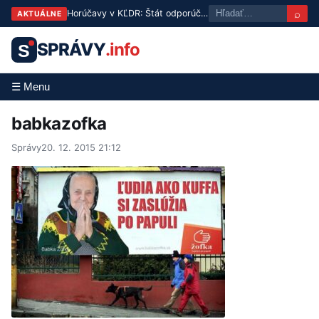
⌕
Horúčavy v KĽDR: Štát odporúča psie polievky ako liek proti teplu
AKTUÁLNE
SPRÁVY
.info
S
☰ Menu
babkazofka
Správy
20. 12. 2015 21:12