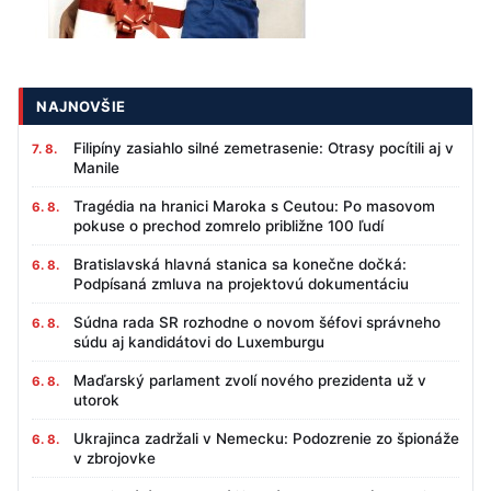
NAJNOVŠIE
Filipíny zasiahlo silné zemetrasenie: Otrasy pocítili aj v
7. 8.
Manile
Tragédia na hranici Maroka s Ceutou: Po masovom
6. 8.
pokuse o prechod zomrelo približne 100 ľudí
Bratislavská hlavná stanica sa konečne dočká:
6. 8.
Podpísaná zmluva na projektovú dokumentáciu
Súdna rada SR rozhodne o novom šéfovi správneho
6. 8.
súdu aj kandidátovi do Luxemburgu
Maďarský parlament zvolí nového prezidenta už v
6. 8.
utorok
Ukrajinca zadržali v Nemecku: Podozrenie zo špionáže
6. 8.
v zbrojovke