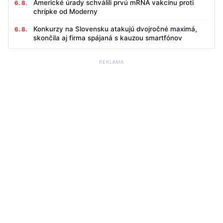
Americké úrady schválili prvú mRNA vakcínu proti
6. 8.
chrípke od Moderny
Konkurzy na Slovensku atakujú dvojročné maximá,
6. 8.
skončila aj firma spájaná s kauzou smartfónov
REKLAMA