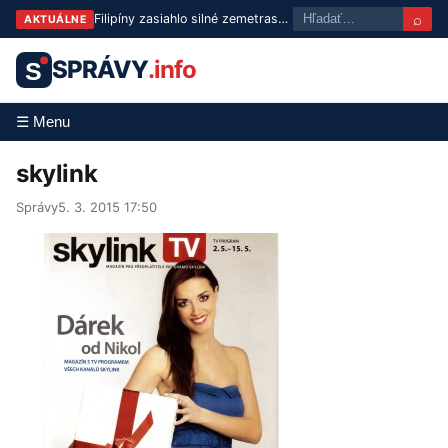
⌕
Filipíny zasiahlo silné zemetrasenie: Otrasy pocítili aj v Manile
AKTUÁLNE
SPRÁVY
.info
S
☰ Menu
skylink
Správy
5. 3. 2015 17:50