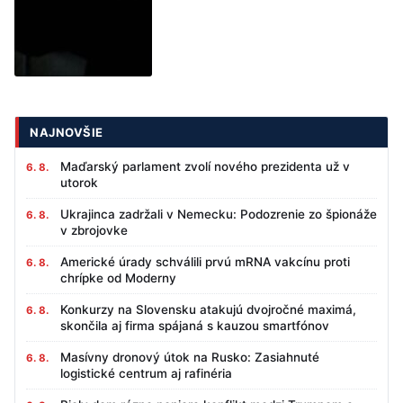
NAJNOVŠIE
Maďarský parlament zvolí nového prezidenta už v
6. 8.
utorok
Ukrajinca zadržali v Nemecku: Podozrenie zo špionáže
6. 8.
v zbrojovke
Americké úrady schválili prvú mRNA vakcínu proti
6. 8.
chrípke od Moderny
Konkurzy na Slovensku atakujú dvojročné maximá,
6. 8.
skončila aj firma spájaná s kauzou smartfónov
Masívny dronový útok na Rusko: Zasiahnuté
6. 8.
logistické centrum aj rafinéria