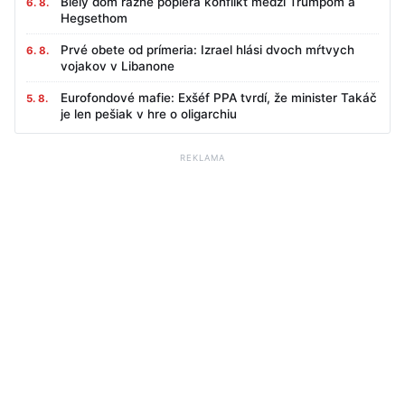
Biely dom rázne popiera konflikt medzi Trumpom a
6. 8.
Hegsethom
Prvé obete od prímeria: Izrael hlási dvoch mŕtvych
6. 8.
vojakov v Libanone
Eurofondové mafie: Exšéf PPA tvrdí, že minister Takáč
5. 8.
je len pešiak v hre o oligarchiu
REKLAMA