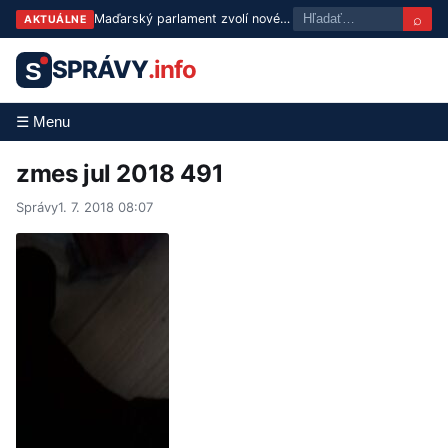
⌕
Maďarský parlament zvolí nového prezidenta už v utorok
AKTUÁLNE
SPRÁVY
.info
S
☰ Menu
zmes jul 2018 491
Správy
1. 7. 2018 08:07