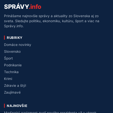
SPRÁVY
.info
Prinášame najnovšie správy a aktuality zo Slovenska aj zo
sveta. Sledujte politiku, ekonomiku, kultúru, šport a viac na
Správy.info.
RUBRIKY
Domáce novinky
Slovensko
Šport
Podnikanie
Technika
Krimi
Zdravie a štýl
Zaujímavé
NAJNOVŠIE
Maďarský parlament zvolí nového prezidenta už v utorok