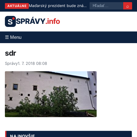
⌕
Maďarský prezident bude známy už v utorok: Tisza predstaví troch kandidátov
AKTUÁLNE
SPRÁVY
.info
S
☰ Menu
sdr
Správy
1. 7. 2018 08:08
NAJNOVŠIE