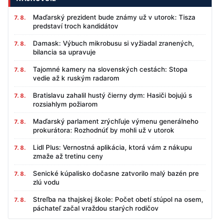
Maďarský prezident bude známy už v utorok: Tisza
7. 8.
predstaví troch kandidátov
Damask: Výbuch mikrobusu si vyžiadal zranených,
7. 8.
bilancia sa upravuje
Tajomné kamery na slovenských cestách: Stopa
7. 8.
vedie až k ruským radarom
Bratislavu zahalil hustý čierny dym: Hasiči bojujú s
7. 8.
rozsiahlym požiarom
Maďarský parlament zrýchľuje výmenu generálneho
7. 8.
prokurátora: Rozhodnúť by mohli už v utorok
Lidl Plus: Vernostná aplikácia, ktorá vám z nákupu
7. 8.
zmaže až tretinu ceny
Senické kúpalisko dočasne zatvorilo malý bazén pre
7. 8.
zlú vodu
Streľba na thajskej škole: Počet obetí stúpol na osem,
7. 8.
páchateľ začal vraždou starých rodičov