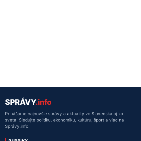
SPRÁVY
.info
Prinášame najnovšie správy a aktuality zo Slovenska aj zo
sveta. Sledujte politiku, ekonomiku, kultúru, šport a viac na
Správy.info.
RUBRIKY