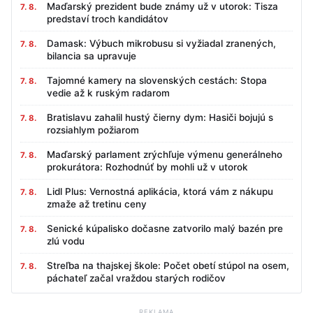
Maďarský prezident bude známy už v utorok: Tisza
7. 8.
predstaví troch kandidátov
Damask: Výbuch mikrobusu si vyžiadal zranených,
7. 8.
bilancia sa upravuje
Tajomné kamery na slovenských cestách: Stopa
7. 8.
vedie až k ruským radarom
Bratislavu zahalil hustý čierny dym: Hasiči bojujú s
7. 8.
rozsiahlym požiarom
Maďarský parlament zrýchľuje výmenu generálneho
7. 8.
prokurátora: Rozhodnúť by mohli už v utorok
Lidl Plus: Vernostná aplikácia, ktorá vám z nákupu
7. 8.
zmaže až tretinu ceny
Senické kúpalisko dočasne zatvorilo malý bazén pre
7. 8.
zlú vodu
Streľba na thajskej škole: Počet obetí stúpol na osem,
7. 8.
páchateľ začal vraždou starých rodičov
REKLAMA