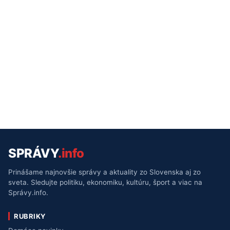
SPRÁVY
.info
Prinášame najnovšie správy a aktuality zo Slovenska aj zo
sveta. Sledujte politiku, ekonomiku, kultúru, šport a viac na
Správy.info.
RUBRIKY