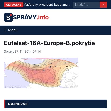
⌕
Maďarský prezident bude známy už v utorok: Tisza predstaví troch kandidátov
AKTUÁLNE
SPRÁVY
.info
S
☰ Menu
Eutelsat-16A-Europe-B.pokrytie
Správy
27. 11. 2014 07:14
NAJNOVŠIE