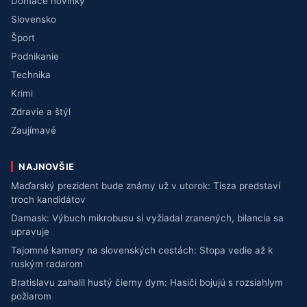
Domáce novinky
Slovensko
Šport
Podnikanie
Technika
Krimi
Zdravie a štýl
Zaujímavé
NAJNOVŠIE
Maďarský prezident bude známy už v utorok: Tisza predstaví
troch kandidátov
Damask: Výbuch mikrobusu si vyžiadal zranených, bilancia sa
upravuje
Tajomné kamery na slovenských cestách: Stopa vedie až k
ruským radarom
Bratislavu zahalil hustý čierny dym: Hasiči bojujú s rozsiahlym
požiarom