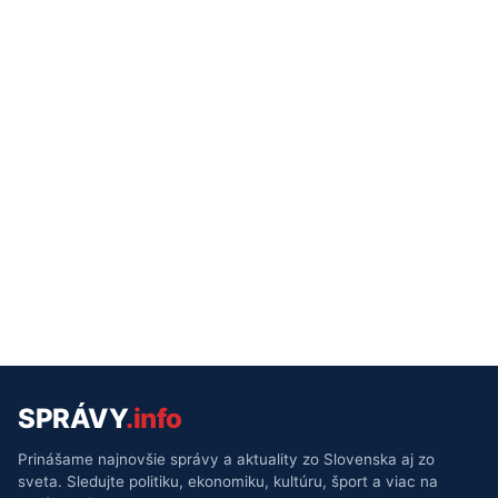
SPRÁVY
.info
Prinášame najnovšie správy a aktuality zo Slovenska aj zo
sveta. Sledujte politiku, ekonomiku, kultúru, šport a viac na