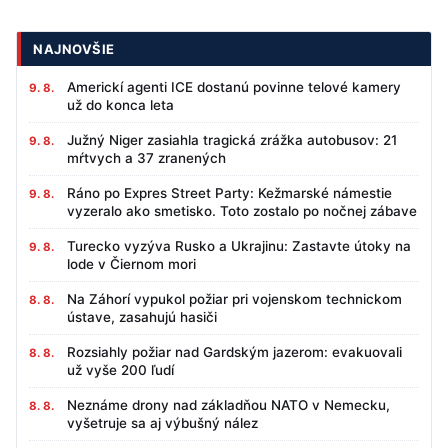
NAJNOVŠIE
Americkí agenti ICE dostanú povinne telové kamery
9. 8.
už do konca leta
Južný Niger zasiahla tragická zrážka autobusov: 21
9. 8.
mŕtvych a 37 zranených
Ráno po Expres Street Party: Kežmarské námestie
9. 8.
vyzeralo ako smetisko. Toto zostalo po nočnej zábave
Turecko vyzýva Rusko a Ukrajinu: Zastavte útoky na
9. 8.
lode v Čiernom mori
Na Záhorí vypukol požiar pri vojenskom technickom
8. 8.
ústave, zasahujú hasiči
Rozsiahly požiar nad Gardským jazerom: evakuovali
8. 8.
už vyše 200 ľudí
Neznáme drony nad základňou NATO v Nemecku,
8. 8.
vyšetruje sa aj výbušný nález