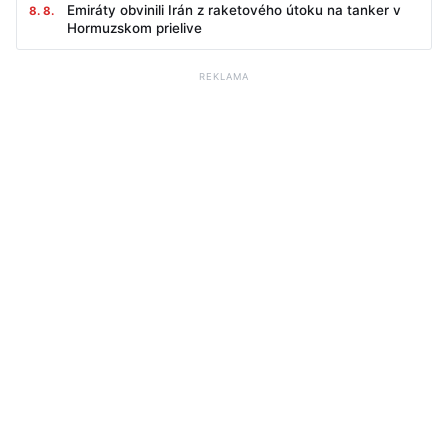
Emiráty obvinili Irán z raketového útoku na tanker v
8. 8.
Hormuzskom prielive
REKLAMA