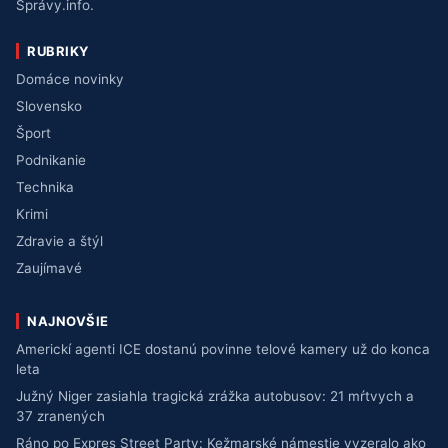
Správy.info.
RUBRIKY
Domáce novinky
Slovensko
Šport
Podnikanie
Technika
Krimi
Zdravie a štýl
Zaujímavé
NAJNOVŠIE
Americkí agenti ICE dostanú povinne telové kamery už do konca
leta
Južný Niger zasiahla tragická zrážka autobusov: 21 mŕtvych a
37 zranených
Ráno po Expres Street Party: Kežmarské námestie vyzeralo ako