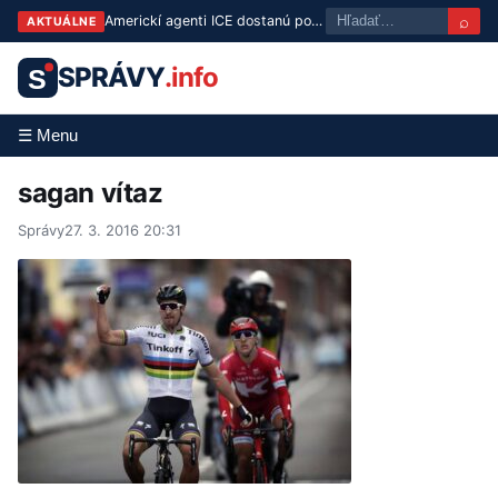
⌕
Americkí agenti ICE dostanú povinne telové kamery už do konca leta
AKTUÁLNE
SPRÁVY
.info
S
☰ Menu
sagan vítaz
Správy
27. 3. 2016 20:31