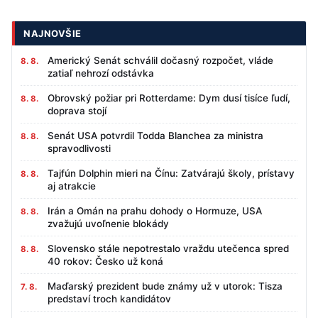
NAJNOVŠIE
Americký Senát schválil dočasný rozpočet, vláde
8. 8.
zatiaľ nehrozí odstávka
Obrovský požiar pri Rotterdame: Dym dusí tisíce ľudí,
8. 8.
doprava stojí
Senát USA potvrdil Todda Blanchea za ministra
8. 8.
spravodlivosti
Tajfún Dolphin mieri na Čínu: Zatvárajú školy, prístavy
8. 8.
aj atrakcie
Irán a Omán na prahu dohody o Hormuze, USA
8. 8.
zvažujú uvoľnenie blokády
Slovensko stále nepotrestalo vraždu utečenca spred
8. 8.
40 rokov: Česko už koná
Maďarský prezident bude známy už v utorok: Tisza
7. 8.
predstaví troch kandidátov