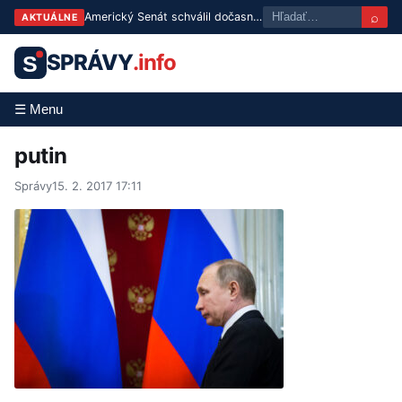
⌕
Americký Senát schválil dočasný rozpočet, vláde zatiaľ nehrozí odstávka
AKTUÁLNE
SPRÁVY
.info
S
☰ Menu
putin
Správy
15. 2. 2017 17:11