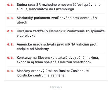
Súdna rada SR rozhodne o novom šéfovi správneho
6. 8.
súdu aj kandidátovi do Luxemburgu
Maďarský parlament zvolí nového prezidenta už v
6. 8.
utorok
Ukrajinca zadržali v Nemecku: Podozrenie zo špionáže
6. 8.
v zbrojovke
Americké úrady schválili prvú mRNA vakcínu proti
6. 8.
chrípke od Moderny
Konkurzy na Slovensku atakujú dvojročné maximá,
6. 8.
skončila aj firma spájaná s kauzou smartfónov
Masívny dronový útok na Rusko: Zasiahnuté
6. 8.
logistické centrum aj rafinéria
REKLAMA