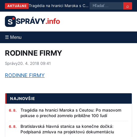
⌕
Tragédia na hranici Maroka s Ceutou: Po masovom pokuse o prechod zomrelo približne 100 ľudí
AKTUÁLNE
SPRÁVY
.info
S
☰ Menu
RODINNE FIRMY
Správy
20. 4. 2018 09:41
RODINNE FIRMY
NAJNOVŠIE
Tragédia na hranici Maroka s Ceutou: Po masovom
6. 8.
pokuse o prechod zomrelo približne 100 ľudí
Bratislavská hlavná stanica sa konečne dočká:
6. 8.
Podpísaná zmluva na projektovú dokumentáciu