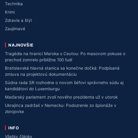
Technika
Krimi
Zdravie a štýl
Zaujímavé
NAJNOVŠIE
Tragédia na hranici Maroka s Ceutou: Po masovom pokuse o
prechod zomrelo približne 100 ľudí
Bratislavská hlavná stanica sa konečne dočká: Podpísaná
zmluva na projektovú dokumentáciu
Súdna rada SR rozhodne o novom šéfovi správneho súdu aj
kandidátovi do Luxemburgu
Maďarský parlament zvolí nového prezidenta už v utorok
Ukrajinca zadržali v Nemecku: Podozrenie zo špionáže v
zbrojovke
INFO
Všetky články