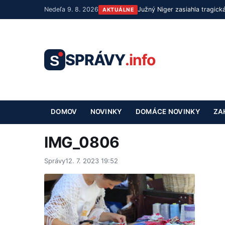
Nedeľa 9. 8. 2026
Južný Niger zasiahla tragic
AKTUÁLNE
SPRÁVY
.info
S
DOMOV
NOVINKY
DOMÁCE NOVINKY
ZA
IMG_0806
Správy
12. 7. 2023 19:52