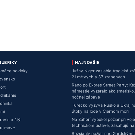
RUBRIKY
NAJNOVŠIE
máce novinky
Južný Niger zasiahla tragická z
21 mŕtvych a 37 zranených
ovensko
Ráno po Expres Street Party: K
ort
námestie vyzeralo ako smetisko.
dnikanie
nočnej zábave
chnika
Turecko vyzýva Rusko a Ukrajin
útoky na lode v Čiernom mori
imi
Na Záhorí vypukol požiar pri vo
ravie a štýl
technickom ústave, zasahujú has
ujímavé
Rozsiahly požiar nad Gardským 