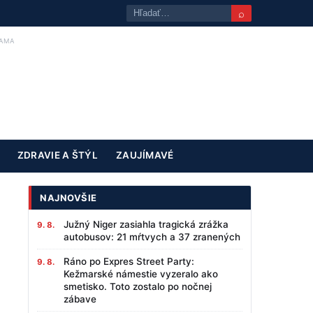
⌕
AMA
ZDRAVIE A ŠTÝL
ZAUJÍMAVÉ
NAJNOVŠIE
Južný Niger zasiahla tragická zrážka
9. 8.
autobusov: 21 mŕtvych a 37 zranených
Ráno po Expres Street Party:
9. 8.
Kežmarské námestie vyzeralo ako
smetisko. Toto zostalo po nočnej
zábave