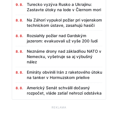
Turecko vyzýva Rusko a Ukrajinu:
9. 8.
Zastavte útoky na lode v Čiernom mori
Na Záhorí vypukol požiar pri vojenskom
8. 8.
technickom ústave, zasahujú hasiči
Rozsiahly požiar nad Gardským
8. 8.
jazerom: evakuovali už vyše 200 ľudí
Neznáme drony nad základňou NATO v
8. 8.
Nemecku, vyšetruje sa aj výbušný
nález
Emiráty obvinili Irán z raketového útoku
8. 8.
na tanker v Hormuzskom prielive
Americký Senát schválil dočasný
8. 8.
rozpočet, vláde zatiaľ nehrozí odstávka
REKLAMA