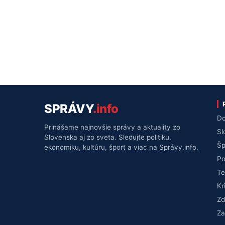
SPRÁVY
.info
Do
Prinášame najnovšie správy a aktuality zo
Sl
Slovenska aj zo sveta. Sledujte politiku,
Šp
ekonomiku, kultúru, šport a viac na Správy.info.
Po
Te
Kr
Zd
Za