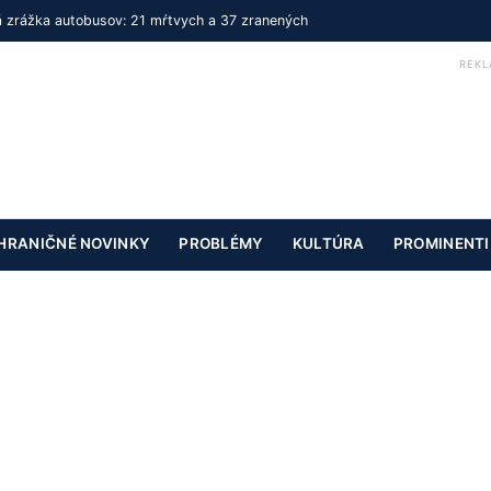
ká zrážka autobusov: 21 mŕtvych a 37 zranených
REKL
HRANIČNÉ NOVINKY
PROBLÉMY
KULTÚRA
PROMINENTI