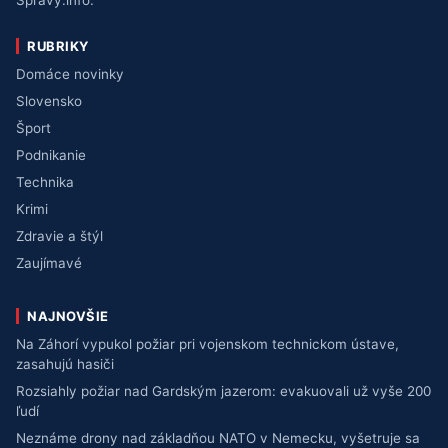
Správy.info.
RUBRIKY
Domáce novinky
Slovensko
Šport
Podnikanie
Technika
Krimi
Zdravie a štýl
Zaujímavé
NAJNOVŠIE
Na Záhorí vypukol požiar pri vojenskom technickom ústave,
zasahujú hasiči
Rozsiahly požiar nad Gardským jazerom: evakuovali už vyše 200
ľudí
Neznáme drony nad základňou NATO v Nemecku, vyšetruje sa