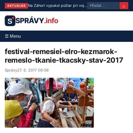
⌕
Na Záhorí vypukol požiar pri vojenskom technickom ústave, zasahujú hasiči
AKTUÁLNE
SPRÁVY
.info
S
☰ Menu
festival-remesiel-elro-kezmarok-
remeslo-tkanie-tkacsky-stav-2017
Správy
27. 6. 2017 06:06