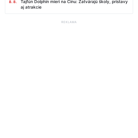
Tajfún Dolphin mieri na Čínu: Zatvárajú školy, prístavy
8. 8.
aj atrakcie
REKLAMA