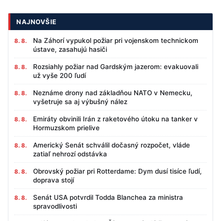
NAJNOVŠIE
Na Záhorí vypukol požiar pri vojenskom technickom
8. 8.
ústave, zasahujú hasiči
Rozsiahly požiar nad Gardským jazerom: evakuovali
8. 8.
už vyše 200 ľudí
Neznáme drony nad základňou NATO v Nemecku,
8. 8.
vyšetruje sa aj výbušný nález
Emiráty obvinili Irán z raketového útoku na tanker v
8. 8.
Hormuzskom prielive
Americký Senát schválil dočasný rozpočet, vláde
8. 8.
zatiaľ nehrozí odstávka
Obrovský požiar pri Rotterdame: Dym dusí tisíce ľudí,
8. 8.
doprava stojí
Senát USA potvrdil Todda Blanchea za ministra
8. 8.
spravodlivosti