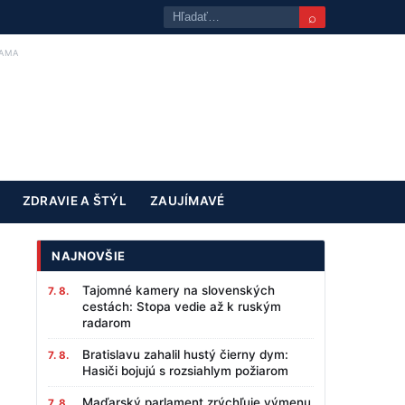
⌕
AMA
ZDRAVIE A ŠTÝL
ZAUJÍMAVÉ
NAJNOVŠIE
Tajomné kamery na slovenských
7. 8.
cestách: Stopa vedie až k ruským
radarom
Bratislavu zahalil hustý čierny dym:
7. 8.
Hasiči bojujú s rozsiahlym požiarom
Maďarský parlament zrýchľuje výmenu
7. 8.