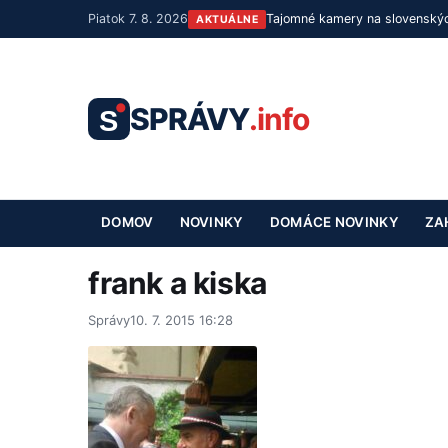
Piatok 7. 8. 2026
Tajomné kamery na slovenskýc
AKTUÁLNE
SPRÁVY
.info
S
DOMOV
NOVINKY
DOMÁCE NOVINKY
ZA
frank a kiska
Správy
10. 7. 2015 16:28