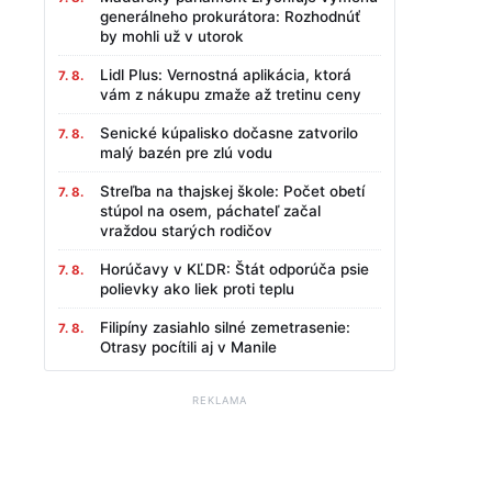
generálneho prokurátora: Rozhodnúť
by mohli už v utorok
Lidl Plus: Vernostná aplikácia, ktorá
7. 8.
vám z nákupu zmaže až tretinu ceny
Senické kúpalisko dočasne zatvorilo
7. 8.
malý bazén pre zlú vodu
Streľba na thajskej škole: Počet obetí
7. 8.
stúpol na osem, páchateľ začal
vraždou starých rodičov
Horúčavy v KĽDR: Štát odporúča psie
7. 8.
polievky ako liek proti teplu
Filipíny zasiahlo silné zemetrasenie:
7. 8.
Otrasy pocítili aj v Manile
REKLAMA