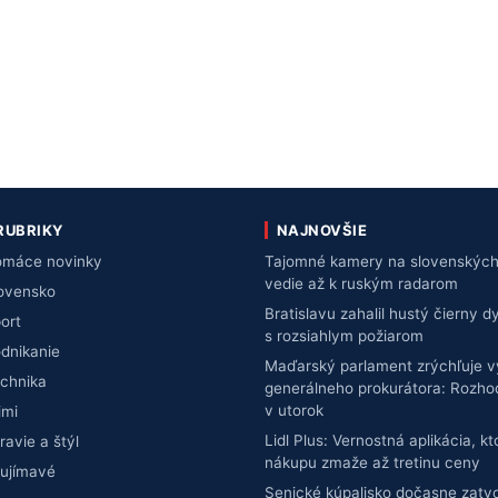
RUBRIKY
NAJNOVŠIE
máce novinky
Tajomné kamery na slovenských
vedie až k ruským radarom
ovensko
Bratislavu zahalil hustý čierny d
ort
s rozsiahlym požiarom
dnikanie
Maďarský parlament zrýchľuje 
chnika
generálneho prokurátora: Rozho
v utorok
imi
Lidl Plus: Vernostná aplikácia, k
ravie a štýl
nákupu zmaže až tretinu ceny
ujímavé
Senické kúpalisko dočasne zatvo