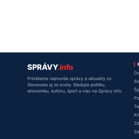
SPRÁVY
.info
Do
Prinášame najnovšie správy a aktuality zo
Sl
Slovenska aj zo sveta. Sledujte politiku,
Šp
ekonomiku, kultúru, šport a viac na Správy.info.
Po
Te
Kr
Zd
Za