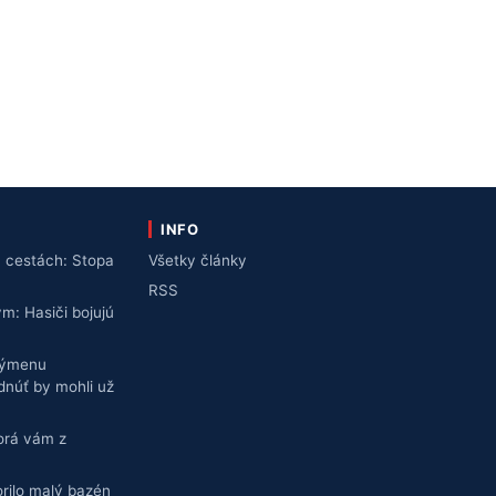
INFO
 cestách: Stopa
Všetky články
RSS
ym: Hasiči bojujú
výmenu
dnúť by mohli už
torá vám z
rilo malý bazén