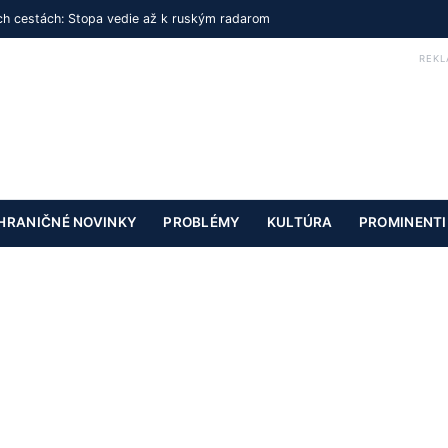
h cestách: Stopa vedie až k ruským radarom
REKL
HRANIČNÉ NOVINKY
PROBLÉMY
KULTÚRA
PROMINENTI