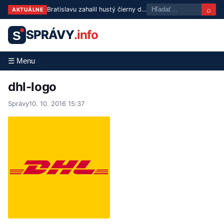
⌕
Bratislavu zahalil hustý čierny dym, hasiči bojujú s požiarom
AKTUÁLNE
SPRÁVY
.info
S
☰ Menu
dhl-logo
Správy
10. 10. 2016 15:37