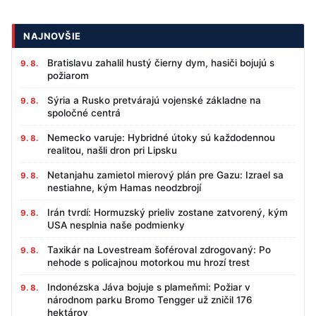
NAJNOVŠIE
Bratislavu zahalil hustý čierny dym, hasiči bojujú s
9. 8.
požiarom
Sýria a Rusko pretvárajú vojenské základne na
9. 8.
spoločné centrá
Nemecko varuje: Hybridné útoky sú každodennou
9. 8.
realitou, našli dron pri Lipsku
Netanjahu zamietol mierový plán pre Gazu: Izrael sa
9. 8.
nestiahne, kým Hamas neodzbrojí
Irán tvrdí: Hormuzský prieliv zostane zatvorený, kým
9. 8.
USA nesplnia naše podmienky
Taxikár na Lovestream šoféroval zdrogovaný: Po
9. 8.
nehode s policajnou motorkou mu hrozí trest
Indonézska Jáva bojuje s plameňmi: Požiar v
9. 8.
národnom parku Bromo Tengger už zničil 176
hektárov