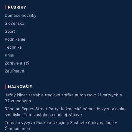
RUBRIKY
Domáce novinky
Slovensko
Šport
Podnikanie
Technika
Krimi
Zdravie a štýl
Zaujímavé
NAJNOVŠIE
Južný Niger zasiahla tragická zrážka autobusov: 21 mŕtvych a
37 zranených
Ráno po Expres Street Party: Kežmarské námestie vyzeralo ako
smetisko. Toto zostalo po nočnej zábave
Turecko vyzýva Rusko a Ukrajinu: Zastavte útoky na lode v
Čiernom mori