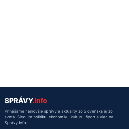
SPRÁVY
.info
Prinášame najnovšie správy a aktuality zo Slovenska aj zo
sveta. Sledujte politiku, ekonomiku, kultúru, šport a viac na
Správy.info.