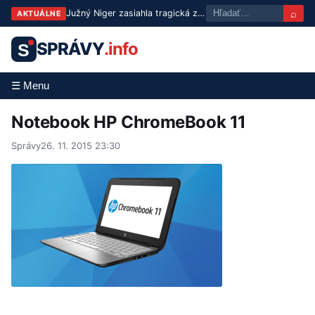
⌕
Južný Niger zasiahla tragická zrážka autobusov: 21 mŕtvych a 37 zranených
AKTUÁLNE
SPRÁVY
.info
S
☰ Menu
Notebook HP ChromeBook 11
Správy
26. 11. 2015 23:30