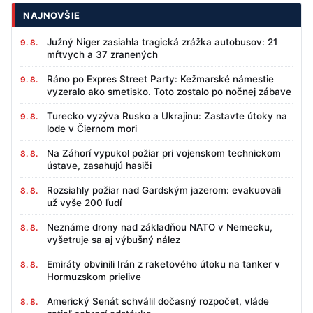
NAJNOVŠIE
Južný Niger zasiahla tragická zrážka autobusov: 21
9. 8.
mŕtvych a 37 zranených
Ráno po Expres Street Party: Kežmarské námestie
9. 8.
vyzeralo ako smetisko. Toto zostalo po nočnej zábave
Turecko vyzýva Rusko a Ukrajinu: Zastavte útoky na
9. 8.
lode v Čiernom mori
Na Záhorí vypukol požiar pri vojenskom technickom
8. 8.
ústave, zasahujú hasiči
Rozsiahly požiar nad Gardským jazerom: evakuovali
8. 8.
už vyše 200 ľudí
Neznáme drony nad základňou NATO v Nemecku,
8. 8.
vyšetruje sa aj výbušný nález
Emiráty obvinili Irán z raketového útoku na tanker v
8. 8.
Hormuzskom prielive
Americký Senát schválil dočasný rozpočet, vláde
8. 8.