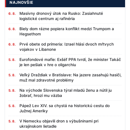
NAJNOVŠIE
Masívny dronový útok na Rusko: Zasiahnuté
6. 8.
logistické centrum aj rafinéria
Biely dom rázne popiera konflikt medzi Trumpom a
6. 8.
Hegsethom
Prvé obete od prímeria: Izrael hlási dvoch mŕtvych
6. 8.
vojakov v Libanone
Eurofondové mafie: Exšéf PPA tvrdí, že minister Takáč
5. 8.
je len pešiak v hre o oligarchiu
Veľký Draždiak v Bratislave: Na jazere zasahujú hasiči,
5. 8.
muž mal zdravotné problémy
Na východe Slovenska týral mladú ženu a nútil ju
5. 8.
žobrať, hrozí mu väzba
Pápež Lev XIV. sa chystá na historickú cestu do
5. 8.
Južnej Ameriky
V Nemecku objavili dron s výbušninami pri
5. 8.
ukrajinskom lietadle