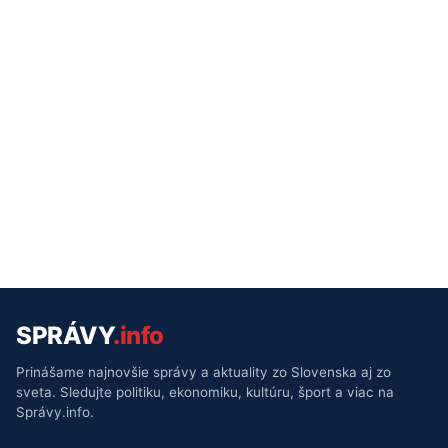
SPRÁVY
.info
Prinášame najnovšie správy a aktuality zo Slovenska aj zo
sveta. Sledujte politiku, ekonomiku, kultúru, šport a viac na
Správy.info.