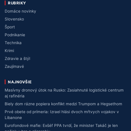
RUBRIKY
Domáce novinky
Slovensko
Šport
Podnikanie
Technika
Krimi
Zdravie a štýl
Zaujímavé
NAJNOVŠIE
Masívny dronový útok na Rusko: Zasiahnuté logistické centrum
aj rafinéria
Biely dom rázne popiera konflikt medzi Trumpom a Hegsethom
Prvé obete od prímeria: Izrael hlási dvoch mŕtvych vojakov v
Libanone
Eurofondové mafie: Exšéf PPA tvrdí, že minister Takáč je len