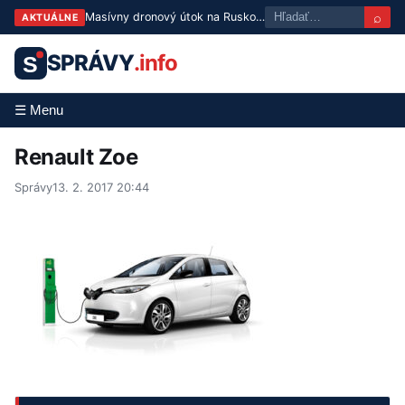
⌕
Masívny dronový útok na Rusko: Zasiahnuté logistické centrum aj rafinéria
AKTUÁLNE
SPRÁVY
.info
S
☰ Menu
Renault Zoe
Správy
13. 2. 2017 20:44