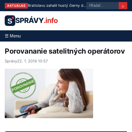
⌕
Bratislavu zahalil hustý čierny dym, hasiči bojujú s požiarom
AKTUÁLNE
SPRÁVY
.info
S
☰ Menu
Porovananie satelitných operátorov
Správy
22. 1. 2019 10:57