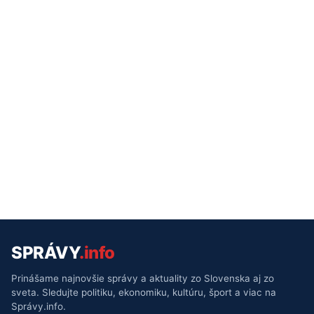
SPRÁVY
.info
Prinášame najnovšie správy a aktuality zo Slovenska aj zo
sveta. Sledujte politiku, ekonomiku, kultúru, šport a viac na
Správy.info.