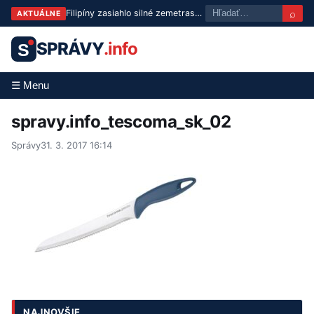
⌕
Filipíny zasiahlo silné zemetrasenie: Otrasy pocítili aj v Manile
AKTUÁLNE
SPRÁVY
.info
S
☰ Menu
spravy.info_tescoma_sk_02
Správy
31. 3. 2017 16:14
NAJNOVŠIE