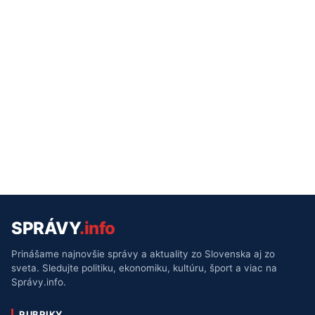
SPRÁVY
.info
Prinášame najnovšie správy a aktuality zo Slovenska aj zo
sveta. Sledujte politiku, ekonomiku, kultúru, šport a viac na
Správy.info.
RUBRIKY