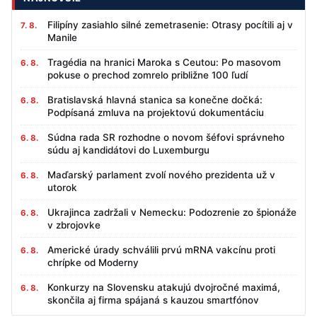
Filipíny zasiahlo silné zemetrasenie: Otrasy pocítili aj v
7. 8.
Manile
Tragédia na hranici Maroka s Ceutou: Po masovom
6. 8.
pokuse o prechod zomrelo približne 100 ľudí
Bratislavská hlavná stanica sa konečne dočká:
6. 8.
Podpísaná zmluva na projektovú dokumentáciu
Súdna rada SR rozhodne o novom šéfovi správneho
6. 8.
súdu aj kandidátovi do Luxemburgu
Maďarský parlament zvolí nového prezidenta už v
6. 8.
utorok
Ukrajinca zadržali v Nemecku: Podozrenie zo špionáže
6. 8.
v zbrojovke
Americké úrady schválili prvú mRNA vakcínu proti
6. 8.
chrípke od Moderny
Konkurzy na Slovensku atakujú dvojročné maximá,
6. 8.
skončila aj firma spájaná s kauzou smartfónov