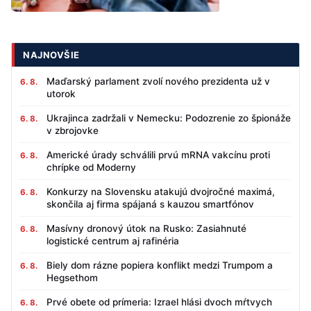
NAJNOVŠIE
Maďarský parlament zvolí nového prezidenta už v
6. 8.
utorok
Ukrajinca zadržali v Nemecku: Podozrenie zo špionáže
6. 8.
v zbrojovke
Americké úrady schválili prvú mRNA vakcínu proti
6. 8.
chrípke od Moderny
Konkurzy na Slovensku atakujú dvojročné maximá,
6. 8.
skončila aj firma spájaná s kauzou smartfónov
Masívny dronový útok na Rusko: Zasiahnuté
6. 8.
logistické centrum aj rafinéria
Biely dom rázne popiera konflikt medzi Trumpom a
6. 8.
Hegsethom
Prvé obete od prímeria: Izrael hlási dvoch mŕtvych
6. 8.