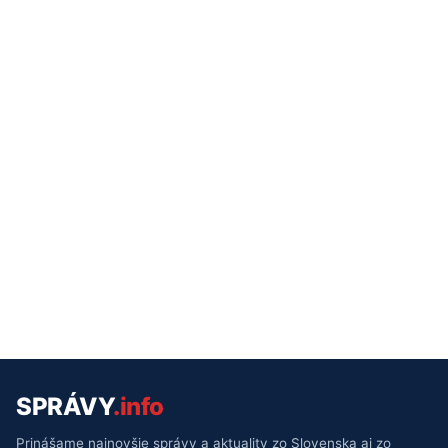
SPRÁVY
.info
Prinášame najnovšie správy a aktuality zo Slovenska aj zo