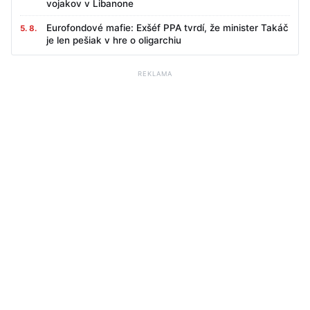
vojakov v Libanone
Eurofondové mafie: Exšéf PPA tvrdí, že minister Takáč
5. 8.
je len pešiak v hre o oligarchiu
REKLAMA