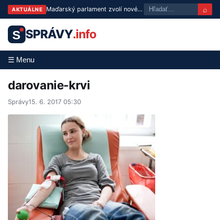
⌕
Maďarský parlament zvolí nového prezidenta už v utorok
AKTUÁLNE
SPRÁVY
.info
S
☰ Menu
darovanie-krvi
Správy
15. 6. 2017 05:30