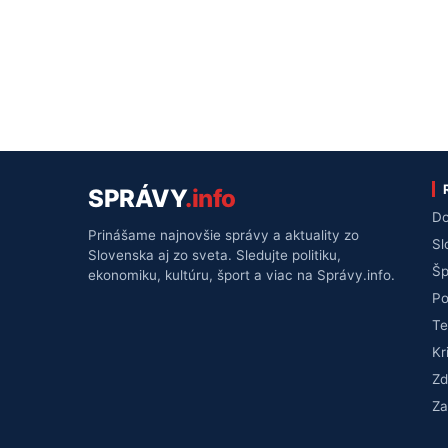
SPRÁVY
.info
Do
Prinášame najnovšie správy a aktuality zo
Sl
Slovenska aj zo sveta. Sledujte politiku,
Šp
ekonomiku, kultúru, šport a viac na Správy.info.
Po
Te
Kr
Zd
Za