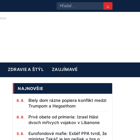
⌕
AMA
ZDRAVIE A ŠTÝL
ZAUJÍMAVÉ
NAJNOVŠIE
Biely dom rázne popiera konflikt medzi
6. 8.
Trumpom a Hegsethom
Prvé obete od prímeria: Izrael hlási
6. 8.
dvoch mŕtvych vojakov v Libanone
Eurofondové mafie: Exšéf PPA tvrdí, že
5. 8.
minister Takáč je len pešiak v hre o