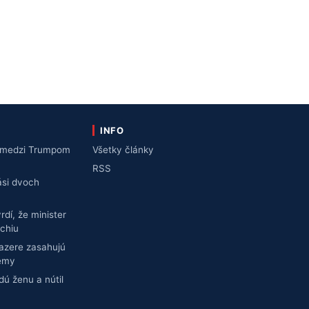
INFO
kt medzi Trumpom
Všetky články
RSS
ási dvoch
dí, že minister
rchiu
jazere zasahujú
lémy
ú ženu a nútil