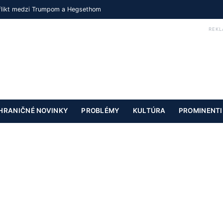
nflikt medzi Trumpom a Hegsethom
REKL
HRANIČNÉ NOVINKY
PROBLÉMY
KULTÚRA
PROMINENTI