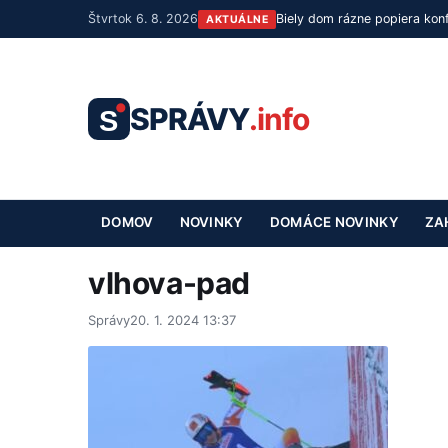
Štvrtok 6. 8. 2026
Biely dom rázne popiera ko
AKTUÁLNE
SPRÁVY
.info
S
DOMOV
NOVINKY
DOMÁCE NOVINKY
ZA
vlhova-pad
Správy
20. 1. 2024 13:37