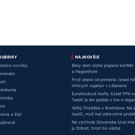
RUBRIKY
NAJNOVŠIE
máce novinky
Biely dom rázne popiera konfli
a Hegsethom
ovensko
Prvé obete od prímeria: Izrael hl
ort
mŕtvych vojakov v Libanone
dnikanie
Eurofondové mafie: Exšéf PPA tvr
chnika
Takáč je len pešiak v hre o oliga
imi
Veľký Draždiak v Bratislave: Na 
hasiči, muž mal zdravotné prob
ravie a štýl
Na východe Slovenska týral mlad
ujímavé
ju žobrať, hrozí mu väzba