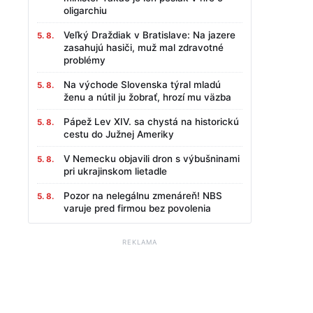
oligarchiu
Veľký Draždiak v Bratislave: Na jazere
5. 8.
zasahujú hasiči, muž mal zdravotné
problémy
Na východe Slovenska týral mladú
5. 8.
ženu a nútil ju žobrať, hrozí mu väzba
Pápež Lev XIV. sa chystá na historickú
5. 8.
cestu do Južnej Ameriky
V Nemecku objavili dron s výbušninami
5. 8.
pri ukrajinskom lietadle
Pozor na nelegálnu zmenáreň! NBS
5. 8.
varuje pred firmou bez povolenia
REKLAMA