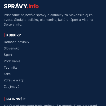
SPRÁVY
.info
Prinášame najnovšie správy a aktuality zo Slovenska aj zo
sveta. Sledujte politiku, ekonomiku, kultúru, šport a viac na
Správy.info.
RUBRIKY
Domáce novinky
Slovensko
Šport
Podnikanie
Technika
Krimi
Zdravie a štýl
Zaujímavé
NAJNOVŠIE
Maďarský prezident bude známy už v utorok: Tisza predstaví