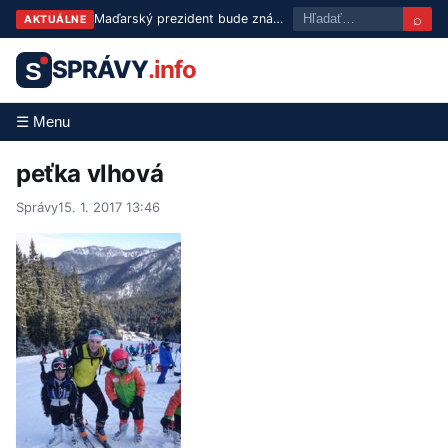
⌕
Maďarský prezident bude známy už v utorok: Tisza predstaví troch kandidátov
AKTUÁLNE
SPRÁVY
.info
S
☰ Menu
peťka vlhová
Správy
15. 1. 2017 13:46