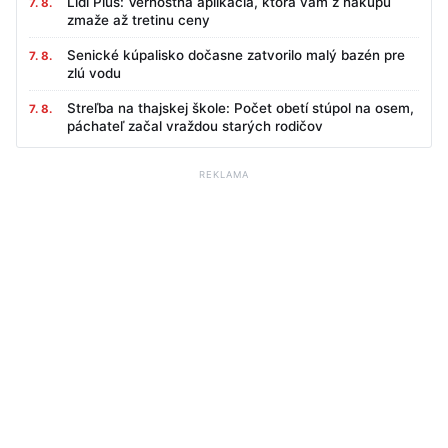
Lidl Plus: Vernostná aplikácia, ktorá vám z nákupu
7. 8.
zmaže až tretinu ceny
Senické kúpalisko dočasne zatvorilo malý bazén pre
7. 8.
zlú vodu
Streľba na thajskej škole: Počet obetí stúpol na osem,
7. 8.
páchateľ začal vraždou starých rodičov
REKLAMA