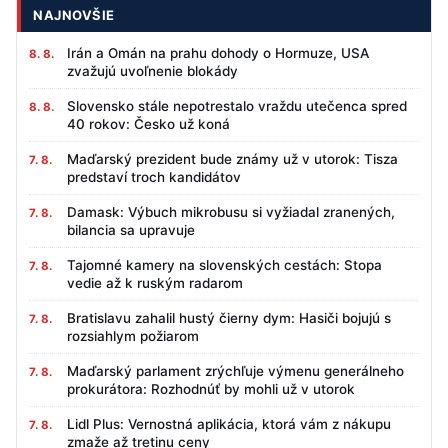
NAJNOVŠIE
Irán a Omán na prahu dohody o Hormuze, USA
8. 8.
zvažujú uvoľnenie blokády
Slovensko stále nepotrestalo vraždu utečenca spred
8. 8.
40 rokov: Česko už koná
Maďarský prezident bude známy už v utorok: Tisza
7. 8.
predstaví troch kandidátov
Damask: Výbuch mikrobusu si vyžiadal zranených,
7. 8.
bilancia sa upravuje
Tajomné kamery na slovenských cestách: Stopa
7. 8.
vedie až k ruským radarom
Bratislavu zahalil hustý čierny dym: Hasiči bojujú s
7. 8.
rozsiahlym požiarom
Maďarský parlament zrýchľuje výmenu generálneho
7. 8.
prokurátora: Rozhodnúť by mohli už v utorok
Lidl Plus: Vernostná aplikácia, ktorá vám z nákupu
7. 8.
zmaže až tretinu ceny