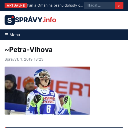
⌕
Irán a Omán na prahu dohody o Hormuze, USA zvažujú uvoľnenie blokády
AKTUÁLNE
SPRÁVY
.info
S
☰ Menu
~Petra-Vlhova
Správy
1. 1. 2019 18:23