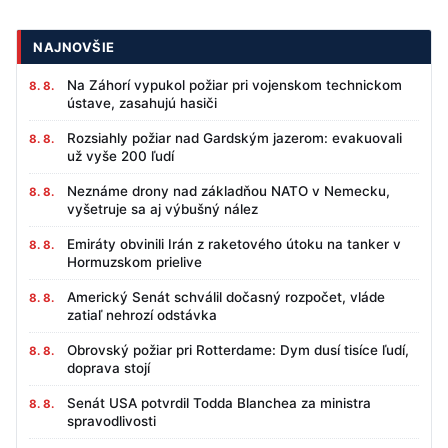
NAJNOVŠIE
Na Záhorí vypukol požiar pri vojenskom technickom
8. 8.
ústave, zasahujú hasiči
Rozsiahly požiar nad Gardským jazerom: evakuovali
8. 8.
už vyše 200 ľudí
Neznáme drony nad základňou NATO v Nemecku,
8. 8.
vyšetruje sa aj výbušný nález
Emiráty obvinili Irán z raketového útoku na tanker v
8. 8.
Hormuzskom prielive
Americký Senát schválil dočasný rozpočet, vláde
8. 8.
zatiaľ nehrozí odstávka
Obrovský požiar pri Rotterdame: Dym dusí tisíce ľudí,
8. 8.
doprava stojí
Senát USA potvrdil Todda Blanchea za ministra
8. 8.
spravodlivosti