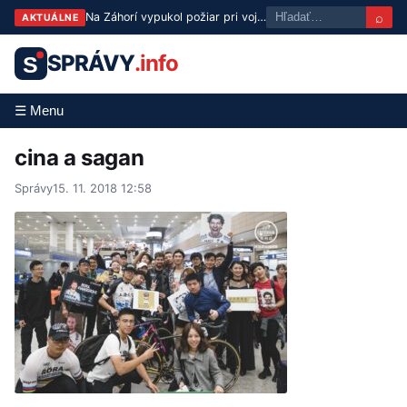
⌕
Na Záhorí vypukol požiar pri vojenskom technickom ústave, zasahujú hasiči
AKTUÁLNE
SPRÁVY
.info
S
☰ Menu
cina a sagan
Správy
15. 11. 2018 12:58