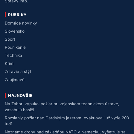
Správy.info.
RUBRIKY
Domáce novinky
Slovensko
Šport
Podnikanie
Technika
Krimi
Zdravie a štýl
Zaujímavé
NAJNOVŠIE
Na Záhorí vypukol požiar pri vojenskom technickom ústave,
zasahujú hasiči
Rozsiahly požiar nad Gardským jazerom: evakuovali už vyše 200
ľudí
Neznáme drony nad základňou NATO v Nemecku, vyšetruje sa