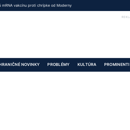
vú mRNA vakcínu proti chrípke od Moderny
REKL
HRANIČNÉ NOVINKY
PROBLÉMY
KULTÚRA
PROMINENTI