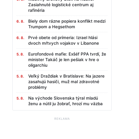
Zasiahnuté logistické centrum aj
rafinéria
Biely dom rázne popiera konflikt medzi
6. 8.
Trumpom a Hegsethom
Prvé obete od prímeria: Izrael hlási
6. 8.
dvoch mŕtvych vojakov v Libanone
Eurofondové mafie: Exšéf PPA tvrdí, že
5. 8.
minister Takáč je len pešiak v hre o
oligarchiu
Veľký Draždiak v Bratislave: Na jazere
5. 8.
zasahujú hasiči, muž mal zdravotné
problémy
Na východe Slovenska týral mladú
5. 8.
ženu a nútil ju žobrať, hrozí mu väzba
REKLAMA