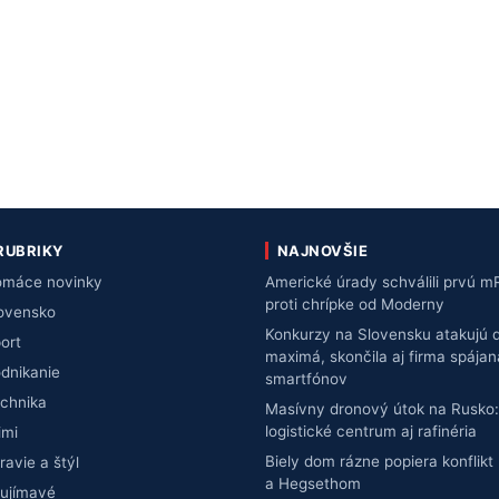
RUBRIKY
NAJNOVŠIE
máce novinky
Americké úrady schválili prvú 
proti chrípke od Moderny
ovensko
Konkurzy na Slovensku atakujú 
ort
maximá, skončila aj firma spája
dnikanie
smartfónov
chnika
Masívny dronový útok na Rusko:
logistické centrum aj rafinéria
imi
Biely dom rázne popiera konfli
ravie a štýl
a Hegsethom
ujímavé