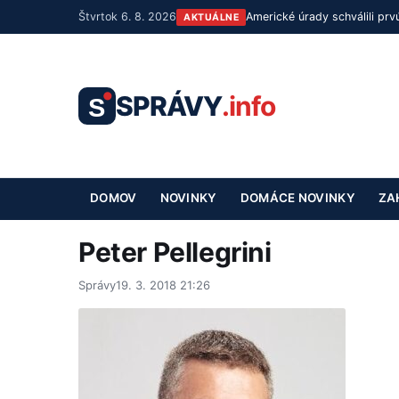
Štvrtok 6. 8. 2026
Americké úrady schválili pr
AKTUÁLNE
SPRÁVY
.info
S
DOMOV
NOVINKY
DOMÁCE NOVINKY
ZA
Peter Pellegrini
Správy
19. 3. 2018 21:26