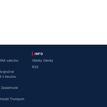
INFO
mRNA vakcínu
Všetky články
RSS
dvojročné
ná s kauzou
 Zasiahnuté
kt medzi Trumpom