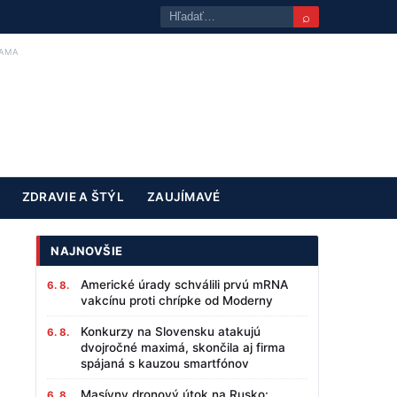
⌕
AMA
ZDRAVIE A ŠTÝL
ZAUJÍMAVÉ
NAJNOVŠIE
Americké úrady schválili prvú mRNA
6. 8.
vakcínu proti chrípke od Moderny
Konkurzy na Slovensku atakujú
6. 8.
dvojročné maximá, skončila aj firma
spájaná s kauzou smartfónov
Masívny dronový útok na Rusko:
6. 8.