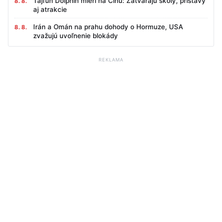
Tajfún Dolphin mieri na Čínu: Zatvárajú školy, prístavy
8. 8.
aj atrakcie
Irán a Omán na prahu dohody o Hormuze, USA
8. 8.
zvažujú uvoľnenie blokády
REKLAMA