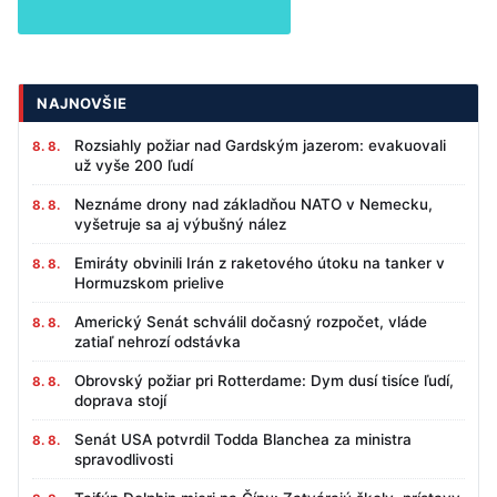
NAJNOVŠIE
Rozsiahly požiar nad Gardským jazerom: evakuovali
8. 8.
už vyše 200 ľudí
Neznáme drony nad základňou NATO v Nemecku,
8. 8.
vyšetruje sa aj výbušný nález
Emiráty obvinili Irán z raketového útoku na tanker v
8. 8.
Hormuzskom prielive
Americký Senát schválil dočasný rozpočet, vláde
8. 8.
zatiaľ nehrozí odstávka
Obrovský požiar pri Rotterdame: Dym dusí tisíce ľudí,
8. 8.
doprava stojí
Senát USA potvrdil Todda Blanchea za ministra
8. 8.
spravodlivosti