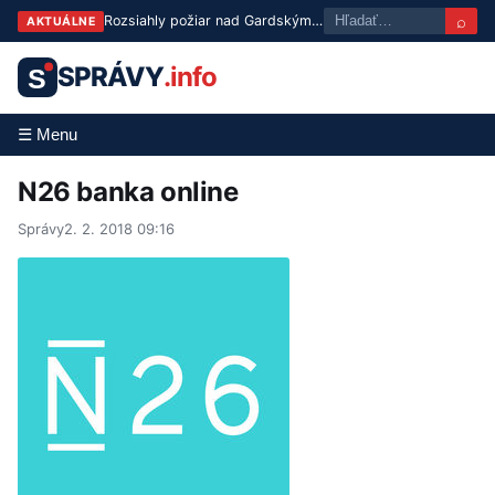
⌕
Rozsiahly požiar nad Gardským jazerom: evakuovali už vyše 200 ľudí
AKTUÁLNE
SPRÁVY
.info
S
☰ Menu
N26 banka online
Správy
2. 2. 2018 09:16