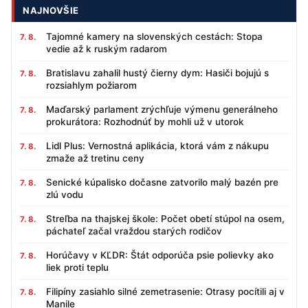
NAJNOVŠIE
Tajomné kamery na slovenských cestách: Stopa
7. 8.
vedie až k ruským radarom
Bratislavu zahalil hustý čierny dym: Hasiči bojujú s
7. 8.
rozsiahlym požiarom
Maďarský parlament zrýchľuje výmenu generálneho
7. 8.
prokurátora: Rozhodnúť by mohli už v utorok
Lidl Plus: Vernostná aplikácia, ktorá vám z nákupu
7. 8.
zmaže až tretinu ceny
Senické kúpalisko dočasne zatvorilo malý bazén pre
7. 8.
zlú vodu
Streľba na thajskej škole: Počet obetí stúpol na osem,
7. 8.
páchateľ začal vraždou starých rodičov
Horúčavy v KĽDR: Štát odporúča psie polievky ako
7. 8.
liek proti teplu
Filipíny zasiahlo silné zemetrasenie: Otrasy pocítili aj v
7. 8.
Manile