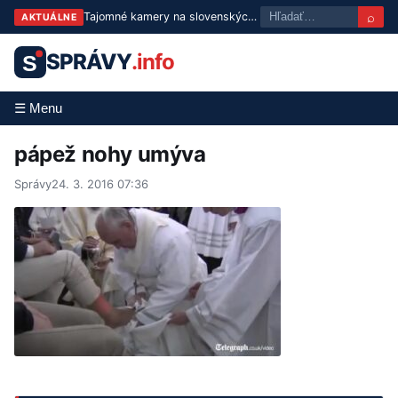
⌕
Tajomné kamery na slovenských cestách: Stopa vedie až k ruským radarom
AKTUÁLNE
SPRÁVY
.info
S
☰ Menu
pápež nohy umýva
Správy
24. 3. 2016 07:36