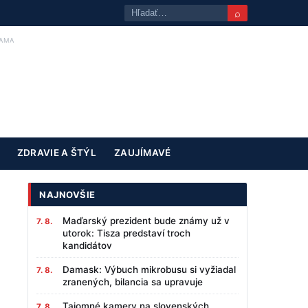
⌕
AMA
ZDRAVIE A ŠTÝL
ZAUJÍMAVÉ
NAJNOVŠIE
Maďarský prezident bude známy už v
7. 8.
utorok: Tisza predstaví troch
kandidátov
Damask: Výbuch mikrobusu si vyžiadal
7. 8.
zranených, bilancia sa upravuje
Tajomné kamery na slovenských
7. 8.