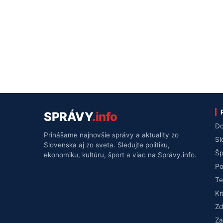
SPRÁVY
.info
Do
Prinášame najnovšie správy a aktuality zo
Sl
Slovenska aj zo sveta. Sledujte politiku,
Šp
ekonomiku, kultúru, šport a viac na Správy.info.
Po
Te
Kr
Zd
Za