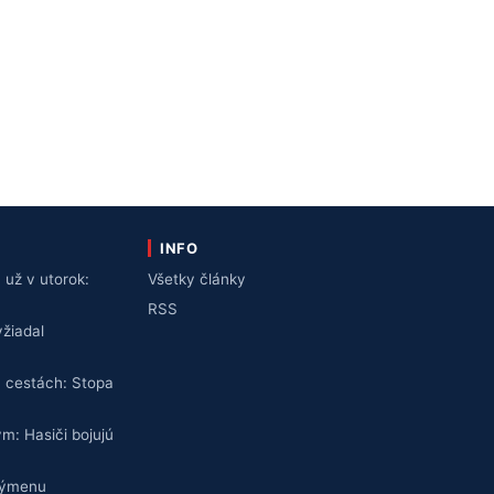
INFO
už v utorok:
Všetky články
v
RSS
žiadal
 cestách: Stopa
ym: Hasiči bojujú
výmenu