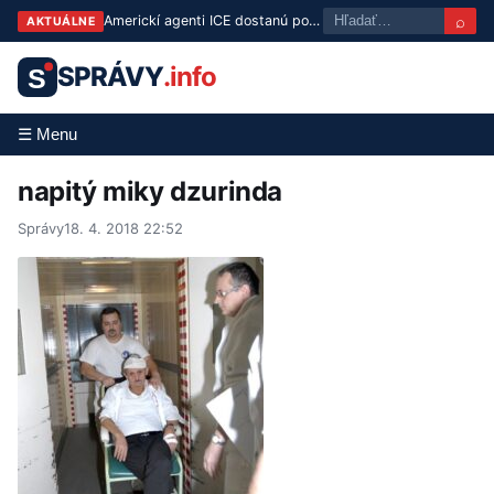
⌕
Americkí agenti ICE dostanú povinne telové kamery už do konca leta
AKTUÁLNE
SPRÁVY
.info
S
☰ Menu
napitý miky dzurinda
Správy
18. 4. 2018 22:52