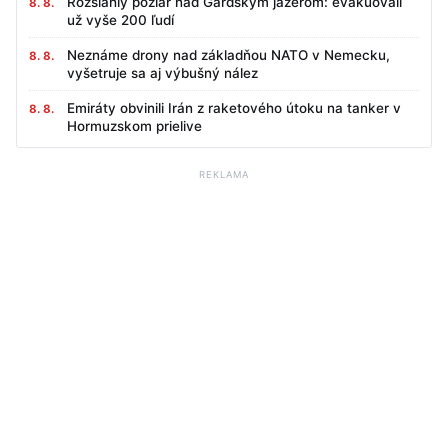
Rozsiahly požiar nad Gardským jazerom: evakuovali
8. 8.
už vyše 200 ľudí
Neznáme drony nad základňou NATO v Nemecku,
8. 8.
vyšetruje sa aj výbušný nález
Emiráty obvinili Irán z raketového útoku na tanker v
8. 8.
Hormuzskom prielive
REKLAMA