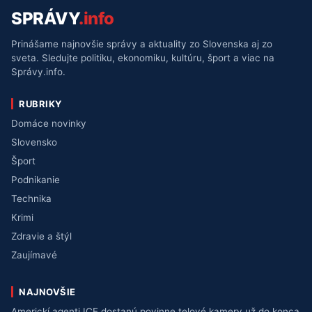
SPRÁVY
.info
Prinášame najnovšie správy a aktuality zo Slovenska aj zo
sveta. Sledujte politiku, ekonomiku, kultúru, šport a viac na
Správy.info.
RUBRIKY
Domáce novinky
Slovensko
Šport
Podnikanie
Technika
Krimi
Zdravie a štýl
Zaujímavé
NAJNOVŠIE
Americkí agenti ICE dostanú povinne telové kamery už do konca