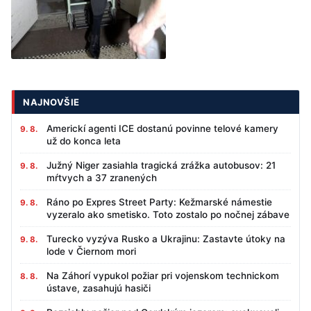
NAJNOVŠIE
Americkí agenti ICE dostanú povinne telové kamery
9. 8.
už do konca leta
Južný Niger zasiahla tragická zrážka autobusov: 21
9. 8.
mŕtvych a 37 zranených
Ráno po Expres Street Party: Kežmarské námestie
9. 8.
vyzeralo ako smetisko. Toto zostalo po nočnej zábave
Turecko vyzýva Rusko a Ukrajinu: Zastavte útoky na
9. 8.
lode v Čiernom mori
Na Záhorí vypukol požiar pri vojenskom technickom
8. 8.
ústave, zasahujú hasiči