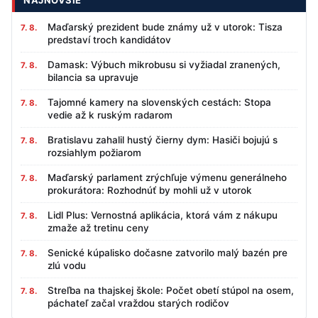
NAJNOVŠIE
Maďarský prezident bude známy už v utorok: Tisza
7. 8.
predstaví troch kandidátov
Damask: Výbuch mikrobusu si vyžiadal zranených,
7. 8.
bilancia sa upravuje
Tajomné kamery na slovenských cestách: Stopa
7. 8.
vedie až k ruským radarom
Bratislavu zahalil hustý čierny dym: Hasiči bojujú s
7. 8.
rozsiahlym požiarom
Maďarský parlament zrýchľuje výmenu generálneho
7. 8.
prokurátora: Rozhodnúť by mohli už v utorok
Lidl Plus: Vernostná aplikácia, ktorá vám z nákupu
7. 8.
zmaže až tretinu ceny
Senické kúpalisko dočasne zatvorilo malý bazén pre
7. 8.
zlú vodu
Streľba na thajskej škole: Počet obetí stúpol na osem,
7. 8.
páchateľ začal vraždou starých rodičov