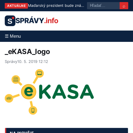
⌕
Maďarský prezident bude známy už v utorok: Tisza predstaví troch kandidátov
AKTUÁLNE
SPRÁVY
.info
S
☰ Menu
_eKASA_logo
Správy
10. 5. 2019 12:12