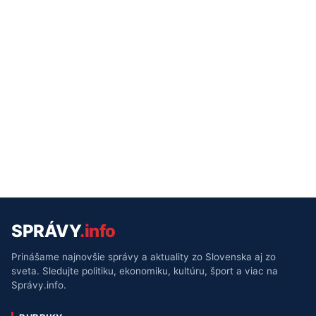
SPRÁVY
.info
Prinášame najnovšie správy a aktuality zo Slovenska aj zo
sveta. Sledujte politiku, ekonomiku, kultúru, šport a viac na
Správy.info.