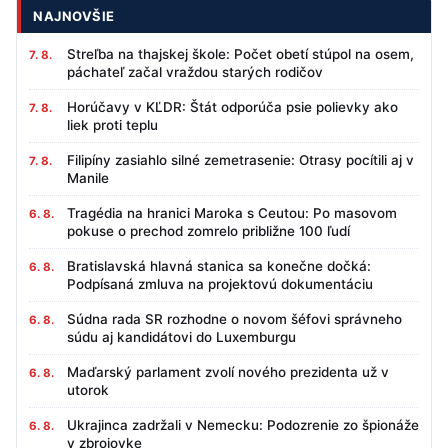
NAJNOVŠIE
Streľba na thajskej škole: Počet obetí stúpol na osem,
7. 8.
páchateľ začal vraždou starých rodičov
Horúčavy v KĽDR: Štát odporúča psie polievky ako
7. 8.
liek proti teplu
Filipíny zasiahlo silné zemetrasenie: Otrasy pocítili aj v
7. 8.
Manile
Tragédia na hranici Maroka s Ceutou: Po masovom
6. 8.
pokuse o prechod zomrelo približne 100 ľudí
Bratislavská hlavná stanica sa konečne dočká:
6. 8.
Podpísaná zmluva na projektovú dokumentáciu
Súdna rada SR rozhodne o novom šéfovi správneho
6. 8.
súdu aj kandidátovi do Luxemburgu
Maďarský parlament zvolí nového prezidenta už v
6. 8.
utorok
Ukrajinca zadržali v Nemecku: Podozrenie zo špionáže
6. 8.
v zbrojovke