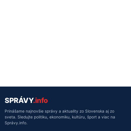
SPRÁVY
.info
Prinášame najnovšie správy a aktuality zo Slovenska aj zo
sveta. Sledujte politiku, ekonomiku, kultúru, šport a viac na
Správy.info.