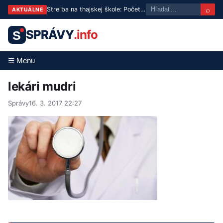
⌕
Streľba na thajskej škole: Počet obetí stúpol na osem, páchateľ začal vraždou starých rodičov
AKTUÁLNE
SPRÁVY
.info
S
☰ Menu
lekári mudri
Správy
16. 3. 2017 22:27