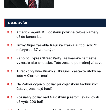
NAJNOVŠIE
Americkí agenti ICE dostanú povinne telové kamery
9. 8.
už do konca leta
Južný Niger zasiahla tragická zrážka autobusov: 21
9. 8.
mŕtvych a 37 zranených
Ráno po Expres Street Party: Kežmarské námestie
9. 8.
vyzeralo ako smetisko. Toto zostalo po nočnej zábave
Turecko vyzýva Rusko a Ukrajinu: Zastavte útoky na
9. 8.
lode v Čiernom mori
Na Záhorí vypukol požiar pri vojenskom technickom
8. 8.
ústave, zasahujú hasiči
Rozsiahly požiar nad Gardským jazerom: evakuovali
8. 8.
už vyše 200 ľudí