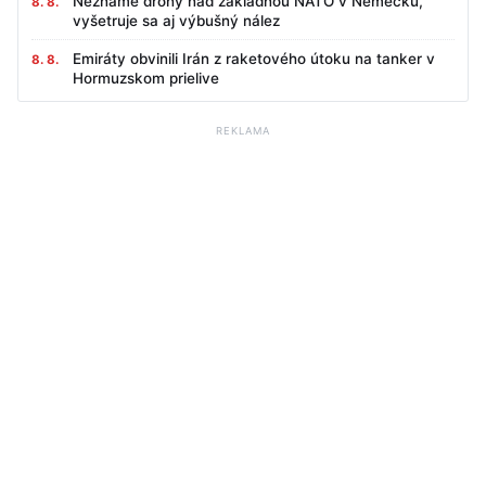
Neznáme drony nad základňou NATO v Nemecku,
8. 8.
vyšetruje sa aj výbušný nález
Emiráty obvinili Irán z raketového útoku na tanker v
8. 8.
Hormuzskom prielive
REKLAMA