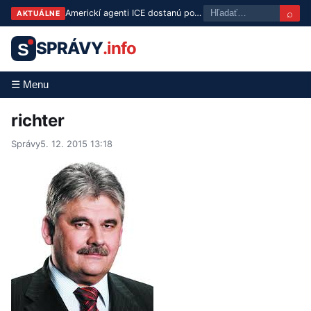
⌕
Americkí agenti ICE dostanú povinne telové kamery už do konca leta
AKTUÁLNE
SPRÁVY
.info
S
☰ Menu
richter
Správy
5. 12. 2015 13:18