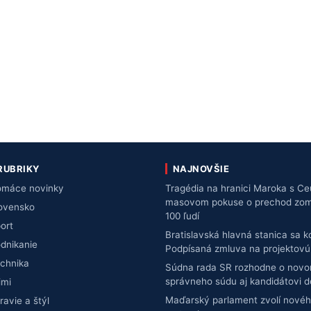
RUBRIKY
NAJNOVŠIE
máce novinky
Tragédia na hranici Maroka s Ce
masovom pokuse o prechod zomre
ovensko
100 ľudí
ort
Bratislavská hlavná stanica sa 
dnikanie
Podpísaná zmluva na projektov
chnika
Súdna rada SR rozhodne o novo
správneho súdu aj kandidátovi 
imi
Maďarský parlament zvolí novéh
ravie a štýl