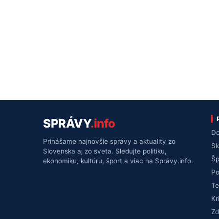
SPRÁVY
.info
Do
Prinášame najnovšie správy a aktuality zo
Sl
Slovenska aj zo sveta. Sledujte politiku,
Šp
ekonomiku, kultúru, šport a viac na Správy.info.
Po
Te
Kr
Zd