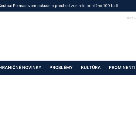
Ceutou: Po masovom pokuse o prechod zomrelo približne 100 ľudí
REKL
HRANIČNÉ NOVINKY
PROBLÉMY
KULTÚRA
PROMINENTI