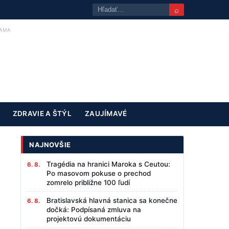
⌕
AMA
ZDRAVIE A ŠTÝL
ZAUJÍMAVÉ
NAJNOVŠIE
Tragédia na hranici Maroka s Ceutou:
6. 8.
Po masovom pokuse o prechod
zomrelo približne 100 ľudí
Bratislavská hlavná stanica sa konečne
6. 8.
dočká: Podpísaná zmluva na
projektovú dokumentáciu