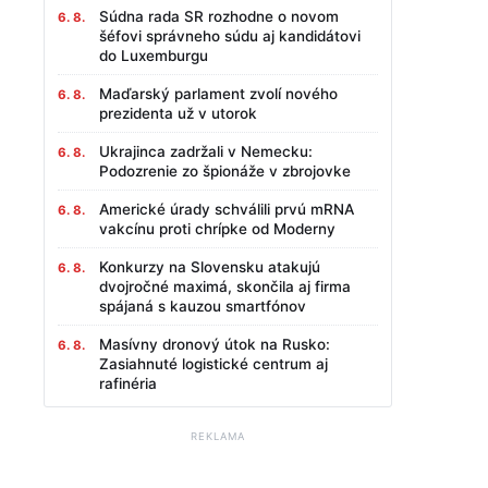
Súdna rada SR rozhodne o novom
6. 8.
šéfovi správneho súdu aj kandidátovi
do Luxemburgu
Maďarský parlament zvolí nového
6. 8.
prezidenta už v utorok
Ukrajinca zadržali v Nemecku:
6. 8.
Podozrenie zo špionáže v zbrojovke
Americké úrady schválili prvú mRNA
6. 8.
vakcínu proti chrípke od Moderny
Konkurzy na Slovensku atakujú
6. 8.
dvojročné maximá, skončila aj firma
spájaná s kauzou smartfónov
Masívny dronový útok na Rusko:
6. 8.
Zasiahnuté logistické centrum aj
rafinéria
REKLAMA