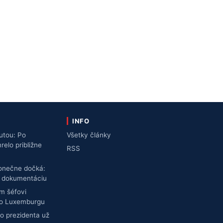
INFO
utou: Po
Všetky články
lo približne
RSS
konečne dočká:
ú dokumentáciu
m šéfovi
do Luxemburgu
o prezidenta už